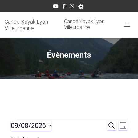
Canoë Kayak Lyon
Canoë Kayak Lyon
Villeurbanne
Villeurbanne
OUVRI
Évènements
09/08/2026
Évènements
R
N
R
J
E
O
S
C