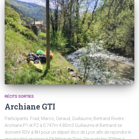
RÉCITS SORTIES
Archiane GTI
Participants: Frad, Marco, Geraud, Guillaume, Bertrand Rivière :
Archiane P1 et P2 à 0.747m 4.85m3 Guillaume et Bertrand se
donnent RDV à 8H pour un départ illico de Lyon afin de rejoindre le
groupe déjà en place à Châtillon en Dios. On avale les 200km à