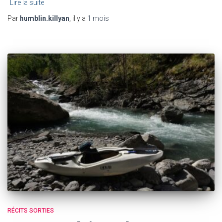
Lire la suite
Par
humblin.killyan
, il y a
1 mois
RÉCITS SORTIES