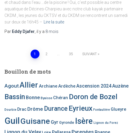
et chaud dans l’eau …de la piscine ! Oui, c’est possible au centre
aquatique de Décines-Charpieu avec notre club kayak partenaire
CKDM , les jeunes du CKTSV et du CKDM se rencontrent un samedi
sur deux de 16h45 –
Lire la suite
Par
Eddy Djafer
, il y a
8 mois
Pagination
1
2
…
35
SUIVANT
des
Bouillon de mots
publications
Allier
Agout
Ascension 2024
Auzène
Archiane
Ardèche
Bassin
Doron de Bozel
Bonne
Chéran
Byaisse
Eyrieux
Durance
Drôme
Drac
Glueyre
Dourbie
Fontaulière
Guil
Guisane
Isère
Gyr
Gyronde
Lignon du Forez
Lignon du Velay
Pyrenées
Pallaresa
Roanne
Loire