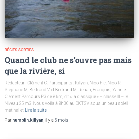
RÉCITS SORTIES
Quand le club ne s’ouvre pas mais
que la rivière, si
Rédacteur : Clément C. Participants : Killyan, Nico F et Nico R,
Stéphane M, Bertrand V et Bertrand M, Renan, François, Yann et
Clément Parcours P3 de 8 km, dit « la classique » – classe III – IV
Niveau 25 m3 Nous voilà à 8h30 au CKTSV sous un beau soleil
matinal et
Lire la suite
Par
humblin.killyan
, il y a
5 mois