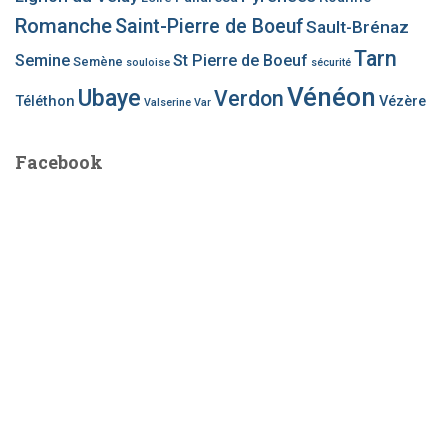
Romanche
Saint-Pierre de Boeuf
Sault-Brénaz
Tarn
Semine
St Pierre de Boeuf
Semène
souloise
sécurité
Vénéon
Ubaye
Verdon
Téléthon
Vézère
Valserine
Var
Facebook