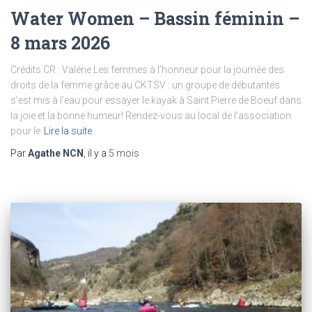
Water Women – Bassin féminin –
8 mars 2026
Crédits CR : Valérie Les femmes à l’honneur pour la journée des
droits de la femme grâce au CKTSV : un groupe de débutantes
s’est mis à l’eau pour essayer le kayak à Saint Pierre de Boeuf dans
la joie et la bonne humeur! Rendez-vous au local de l’association
pour le
Lire la suite
Par
Agathe NCN
, il y a
5 mois