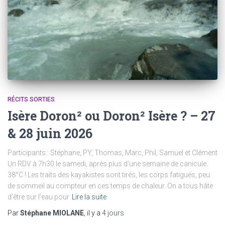
RÉCITS SORTIES
Isère Doron² ou Doron² Isère ? – 27
& 28 juin 2026
Participants : Stéphane, PY, Thomas, Marc, Phil, Samuel et Clément
Un RDV à 7h30 le samedi, après plus d’une semaine de canicule.
38°C ! Les traits des kayakistes sont tirés, les corps fatigués, peu
de sommeil au compteur en ces temps de chaleur. On a tous hâte
d’être sur l’eau pour
Lire la suite
Par
Stéphane MIOLANE
, il y a
4 jours