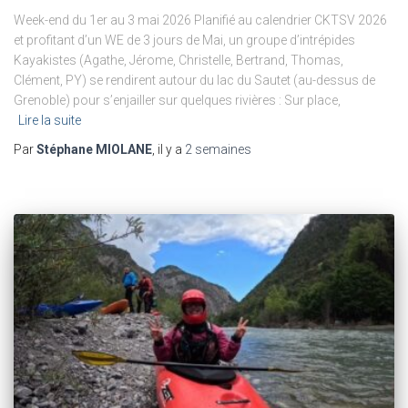
Week-end du 1er au 3 mai 2026 Planifié au calendrier CKTSV 2026
et profitant d’un WE de 3 jours de Mai, un groupe d’intrépides
Kayakistes (Agathe, Jérome, Christelle, Bertrand, Thomas,
Clément, PY) se rendirent autour du lac du Sautet (au-dessus de
Grenoble) pour s’enjailler sur quelques rivières : Sur place,
Lire la suite
Par
Stéphane MIOLANE
, il y a
2 semaines