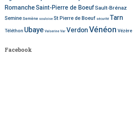
Romanche
Saint-Pierre de Boeuf
Sault-Brénaz
Tarn
Semine
St Pierre de Boeuf
Semène
souloise
sécurité
Vénéon
Ubaye
Verdon
Téléthon
Vézère
Valserine
Var
Facebook