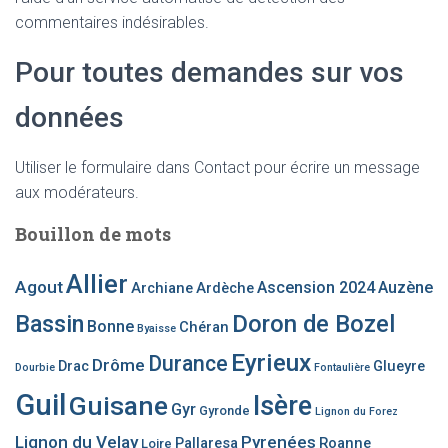
commentaires indésirables.
Pour toutes demandes sur vos
données
Utiliser le formulaire dans Contact pour écrire un message
aux modérateurs.
Bouillon de mots
Allier
Agout
Ascension 2024
Auzène
Archiane
Ardèche
Bassin
Doron de Bozel
Bonne
Chéran
Byaisse
Eyrieux
Durance
Drôme
Drac
Glueyre
Dourbie
Fontaulière
Guil
Guisane
Isère
Gyr
Gyronde
Lignon du Forez
Lignon du Velay
Pyrenées
Pallaresa
Roanne
Loire