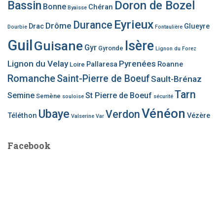
Bassin
Doron de Bozel
Bonne
Chéran
Byaisse
Eyrieux
Durance
Drôme
Drac
Glueyre
Dourbie
Fontaulière
Guil
Guisane
Isère
Gyr
Gyronde
Lignon du Forez
Lignon du Velay
Pyrenées
Pallaresa
Roanne
Loire
Romanche
Saint-Pierre de Boeuf
Sault-Brénaz
Tarn
Semine
St Pierre de Boeuf
Semène
souloise
sécurité
Vénéon
Ubaye
Verdon
Téléthon
Vézère
Valserine
Var
Facebook