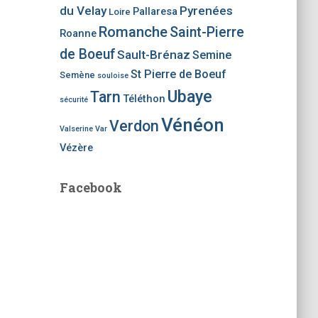
du Velay
Pyrenées
Pallaresa
Loire
Romanche
Saint-Pierre
Roanne
de Boeuf
Sault-Brénaz
Semine
St Pierre de Boeuf
Semène
souloise
Ubaye
Tarn
Téléthon
sécurité
Vénéon
Verdon
Valserine
Var
Vézère
Facebook