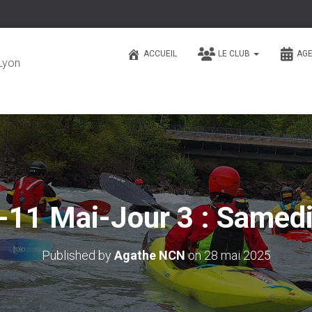
ACCUEIL
LE CLUB
AG
Lyon
11 Mai-Jour 3 : Samedi,
Published by
Agathe NCN
on
28 mai 2025