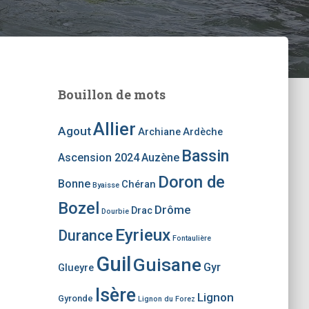
Bouillon de mots
Allier
Agout
Archiane
Ardèche
Bassin
Ascension 2024
Auzène
Doron de
Bonne
Chéran
Byaisse
Bozel
Drôme
Drac
Dourbie
Eyrieux
Durance
Fontaulière
Guil
Guisane
Gyr
Glueyre
Isère
Lignon
Gyronde
Lignon du Forez