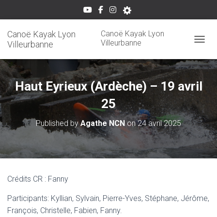
Canoë Kayak Lyon
Canoë Kayak Lyon
Villeurbanne
Villeurbanne
OUVRI
Haut Eyrieux (Ardèche) – 19 avril
25
Published by
Agathe NCN
on
24 avril 2025
Crédits CR : Fanny
Participants: Kyllian, Sylvain, Pierre-Yves, Stéphane, Jérôme,
François, Christelle, Fabien, Fanny.