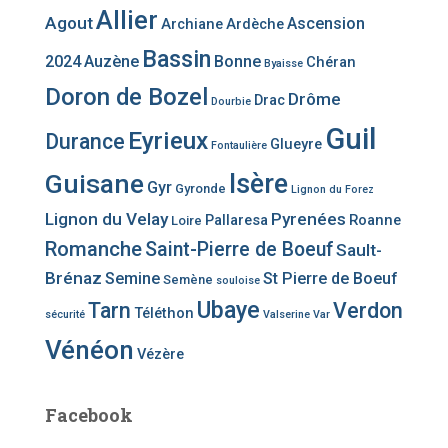
Allier
Agout
Ascension
Archiane
Ardèche
Bassin
2024
Auzène
Bonne
Chéran
Byaisse
Doron de Bozel
Drôme
Drac
Dourbie
Guil
Eyrieux
Durance
Glueyre
Fontaulière
Guisane
Isère
Gyr
Gyronde
Lignon du Forez
Lignon du Velay
Pyrenées
Pallaresa
Roanne
Loire
Romanche
Saint-Pierre de Boeuf
Sault-
Brénaz
Semine
St Pierre de Boeuf
Semène
souloise
Ubaye
Tarn
Verdon
Téléthon
sécurité
Valserine
Var
Vénéon
Vézère
Facebook