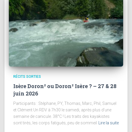
RÉCITS SORTIES
Isère Doron² ou Doron² Isère ? – 27 & 28
juin 2026
Participants : Stéphane, PY, Thomas, Marc, Phil, Samuel
et Clément Un RDV à 7h30 le samedi, après plus d’une
semaine de canicule. 38°C ! Les traits des kayakistes
sont tirés, les corps fatigués, peu de sommeil
Lire la suite