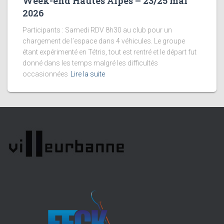
Week-end Hautes Alpes – 23/25 mai
2026
Participants : Samedi RDV 8h30 au club pour un
chargement de l’espace dans 4 véhicules. Le groupe
étant expérimenté en Tétris, tout est rentré et le départ fut
donné dans les temps malgré les difficultés
occasionnées
Lire la suite