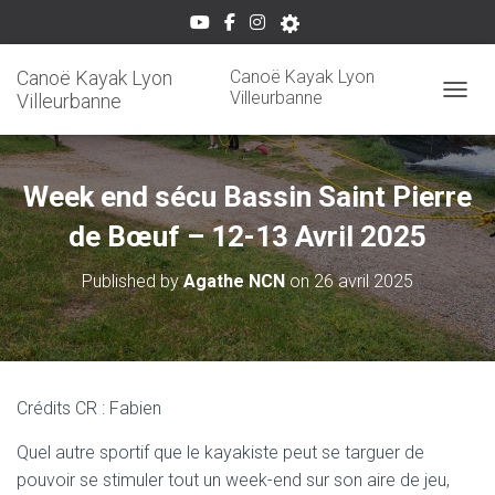
Canoë Kayak Lyon
Canoë Kayak Lyon
Villeurbanne
Villeurbanne
OUVRI
Week end sécu Bassin Saint Pierre
de Bœuf – 12-13 Avril 2025
Published by
Agathe NCN
on
26 avril 2025
Crédits CR : Fabien
Quel autre sportif que le kayakiste peut se targuer de
pouvoir se stimuler tout un week-end sur son aire de jeu,