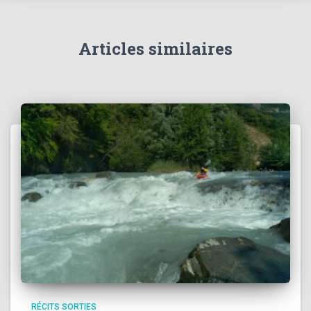
e
s
Articles similaires
RÉCITS SORTIES