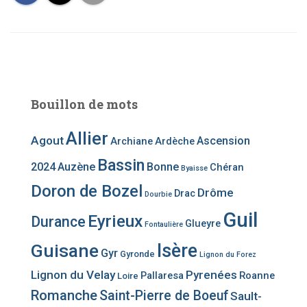
Bouillon de mots
Allier
Agout
Ascension
Archiane
Ardèche
Bassin
2024
Auzène
Bonne
Chéran
Byaisse
Doron de Bozel
Drôme
Drac
Dourbie
Guil
Eyrieux
Durance
Glueyre
Fontaulière
Guisane
Isère
Gyr
Gyronde
Lignon du Forez
Lignon du Velay
Pyrenées
Pallaresa
Roanne
Loire
Romanche
Saint-Pierre de Boeuf
Sault-