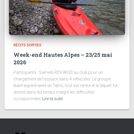
RÉCITS SORTIES
Week-end Hautes Alpes – 23/25 mai
2026
Participants : Samedi RDV 8h30 au club pour un
chargement de l’espace dans 4 véhicules. Le groupe
étant expérimenté en Tétris, tout est rentré et le départ fut
donné dans les temps malgré les difficultés
occasionnées
Lire la suite