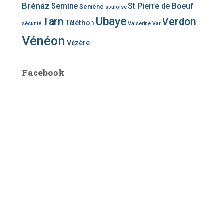
Brénaz
Semine
St Pierre de Boeuf
Semène
souloise
Ubaye
Tarn
Verdon
Téléthon
sécurité
Valserine
Var
Vénéon
Vézère
Facebook