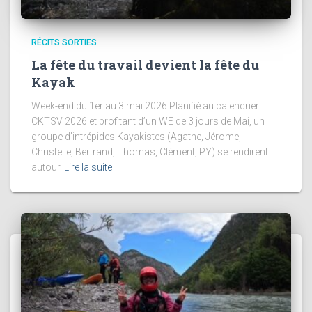
RÉCITS SORTIES
La fête du travail devient la fête du
Kayak
Week-end du 1er au 3 mai 2026 Planifié au calendrier
CKTSV 2026 et profitant d’un WE de 3 jours de Mai, un
groupe d’intrépides Kayakistes (Agathe, Jérome,
Christelle, Bertrand, Thomas, Clément, PY) se rendirent
autour
Lire la suite