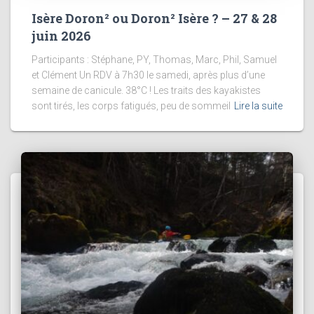
Isère Doron² ou Doron² Isère ? – 27 & 28
juin 2026
Participants : Stéphane, PY, Thomas, Marc, Phil, Samuel
et Clément Un RDV à 7h30 le samedi, après plus d’une
semaine de canicule. 38°C ! Les traits des kayakistes
sont tirés, les corps fatigués, peu de sommeil
Lire la suite