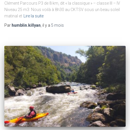
Clément Parcours P3 de 8 km, dit « la classique » – classe III – IV
Niveau 25 m3 Nous voilà à 8h30 au CKTSV sous un beau soleil
matinal et
Lire la suite
Par
humblin.killyan
, il y a
5 mois