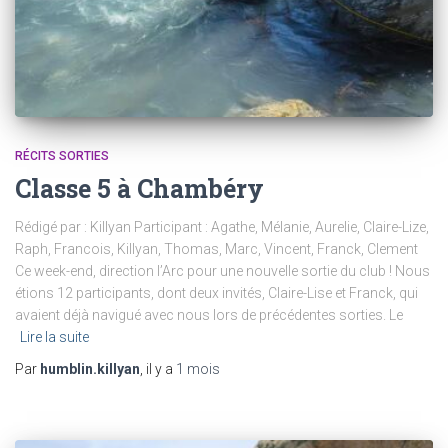
RÉCITS SORTIES
Classe 5 à Chambéry
Rédigé par : Killyan Participant : Agathe, Mélanie, Aurelie, Claire-Lize,
Raph, Francois, Killyan, Thomas, Marc, Vincent, Franck, Clement
Ce week-end, direction l’Arc pour une nouvelle sortie du club ! Nous
étions 12 participants, dont deux invités, Claire-Lise et Franck, qui
avaient déjà navigué avec nous lors de précédentes sorties. Le
Lire la suite
Par
humblin.killyan
, il y a
1 mois