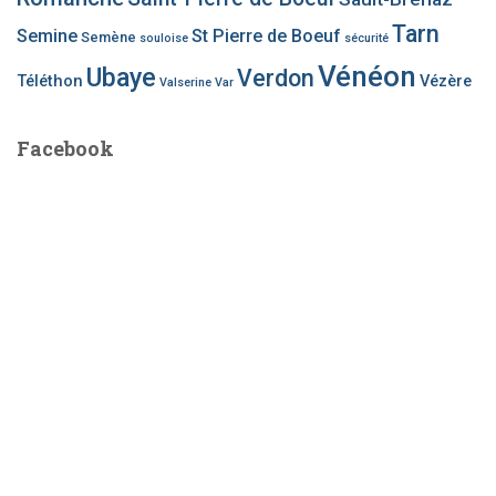
Tarn
Semine
St Pierre de Boeuf
Semène
souloise
sécurité
Vénéon
Ubaye
Verdon
Téléthon
Vézère
Valserine
Var
Facebook