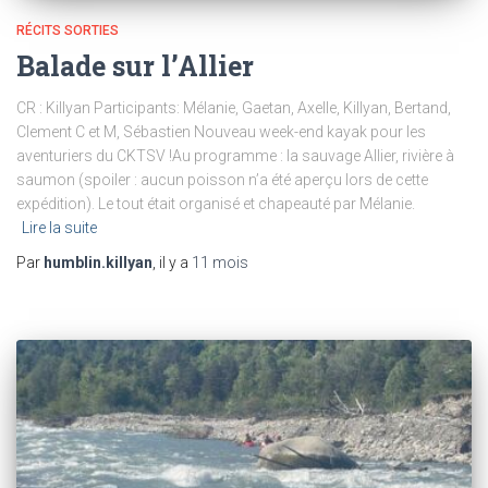
RÉCITS SORTIES
Balade sur l’Allier
CR : Killyan Participants: Mélanie, Gaetan, Axelle, Killyan, Bertand,
Clement C et M, Sébastien Nouveau week-end kayak pour les
aventuriers du CKTSV !Au programme : la sauvage Allier, rivière à
saumon (spoiler : aucun poisson n’a été aperçu lors de cette
expédition). Le tout était organisé et chapeauté par Mélanie.
Lire la suite
Par
humblin.killyan
, il y a
11 mois