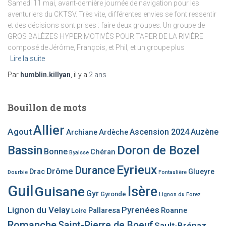
Samedi 11 mai, avant-dernière journée de navigation pour les
aventuriers du CKTSV. Très vite, différentes envies se font ressentir
et des décisions sont prises : faire deux groupes. Un groupe de
GROS BALÈZES HYPER MOTIVÉS POUR TAPER DE LA RIVIÈRE
composé de Jérôme, François, et Phil, et un groupe plus
Lire la suite
Par
humblin.killyan
, il y a
2 ans
Bouillon de mots
Allier
Agout
Ascension 2024
Auzène
Archiane
Ardèche
Bassin
Doron de Bozel
Bonne
Chéran
Byaisse
Eyrieux
Durance
Drôme
Drac
Glueyre
Dourbie
Fontaulière
Guil
Guisane
Isère
Gyr
Gyronde
Lignon du Forez
Lignon du Velay
Pyrenées
Pallaresa
Roanne
Loire
Romanche
Saint-Pierre de Boeuf
Sault-Brénaz