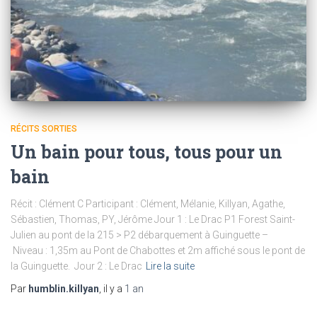
RÉCITS SORTIES
Un bain pour tous, tous pour un
bain
Récit : Clément C Participant : Clément, Mélanie, Killyan, Agathe,
Sébastien, Thomas, PY, Jérôme Jour 1 : Le Drac P1 Forest Saint-
Julien au pont de la 215 > P2 débarquement à Guinguette –
Niveau : 1,35m au Pont de Chabottes et 2m affiché sous le pont de
la Guinguette. Jour 2 : Le Drac
Lire la suite
Par
humblin.killyan
, il y a
1 an