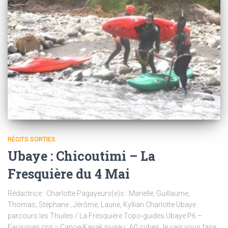
RÉCITS SORTIES
Ubaye : Chicoutimi – La
Fresquière du 4 Mai
Rédactrice : Charlotte Pagayeurs(e)s : Marielle, Guillaume,
Thomas, Stéphane , Jérôme, Laurie, Kyllian Charlotte Ubaye :
parcours les Thuiles / La Fresquière Topo-guides Ubaye P6 –
Eauxvives.org – Canoe-Kayak niveau : 60 cubes Je vais vous faire