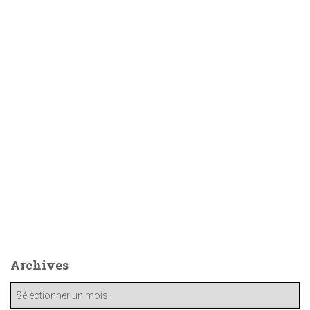
Archives
A
r