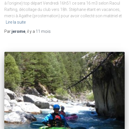
à l’origine) top départ Vendredi 16h51 ce sera 16 m3 selon Raoul
Rafting, décollage du club vers 18h. Stéphane étant en vacances,
merci à Agathe (prosternation) pour avoir collecté son matériel et
Lire la suite
Par
jerome
, il y a
11 mois