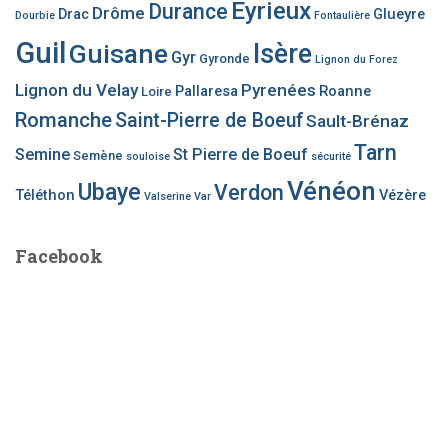
Eyrieux
Durance
Drôme
Drac
Glueyre
Dourbie
Fontaulière
Guil
Guisane
Isère
Gyr
Gyronde
Lignon du Forez
Lignon du Velay
Pyrenées
Pallaresa
Roanne
Loire
Romanche
Saint-Pierre de Boeuf
Sault-Brénaz
Tarn
Semine
St Pierre de Boeuf
Semène
souloise
sécurité
Vénéon
Ubaye
Verdon
Téléthon
Vézère
Valserine
Var
Facebook