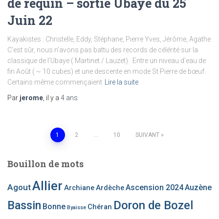
de requin – sortie Ubaye du 25
Juin 22
Kayakistes : Christelle, Eddy, Stéphane, Pierre Yves, Jérôme, Agathe
C’est sûr, nous n’avons pas battu des records de célérité sur la
classique de l’Ubaye ( Martinet / Lauzet). Entre un niveau d’eau de
fin Août ( ~ 10 cubes) et une descente en mode St Pierre de bœuf.
Certains même commençaient
Lire la suite
Par
jerome
, il y a
4 ans
Pagination
1
2
…
10
SUIVANT
des
Bouillon de mots
publications
Allier
Agout
Ascension 2024
Auzène
Archiane
Ardèche
Bassin
Doron de Bozel
Bonne
Chéran
Byaisse