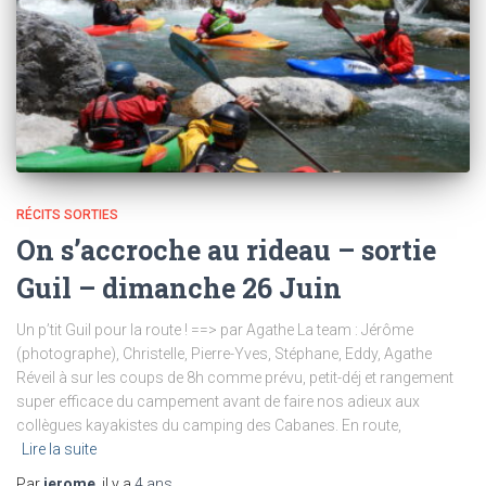
RÉCITS SORTIES
On s’accroche au rideau – sortie
Guil – dimanche 26 Juin
Un p’tit Guil pour la route ! ==> par Agathe La team : Jérôme
(photographe), Christelle, Pierre-Yves, Stéphane, Eddy, Agathe
Réveil à sur les coups de 8h comme prévu, petit-déj et rangement
super efficace du campement avant de faire nos adieux aux
collègues kayakistes du camping des Cabanes. En route,
Lire la suite
Par
jerome
, il y a
4 ans