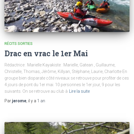
RÉCITS SORTIES
Drac en vrac le 1er Mai
Rédactrice : Marielle Kayakiste : Marielle, Gatean , Guillaume,
Christelle, Thomas, Jérôme, Killyan, Stéphane, Laurie, Charlotte En
groupe bien disparate côté niveaux se retrouve pour profiter de ces
4 jours de pont du 1er mai. 10 personnes le 1er jour, 9 pour les
suivants. On se retrouve au club à
Lire la suite
Par
jerome
, il y a
1 an