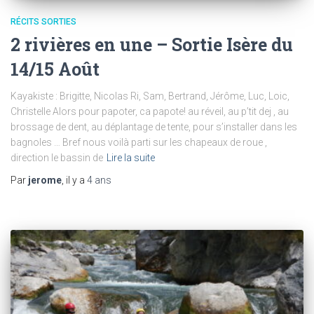
RÉCITS SORTIES
2 rivières en une – Sortie Isère du
14/15 Août
Kayakiste : Brigitte, Nicolas Ri, Sam, Bertrand, Jérôme, Luc, Loic,
Christelle Alors pour papoter, ca papote! au réveil, au p’tit dej , au
brossage de dent, au déplantage de tente, pour s’installer dans les
bagnoles … Bref nous voilà parti sur les chapeaux de roue ,
direction le bassin de
Lire la suite
Par
jerome
, il y a
4 ans