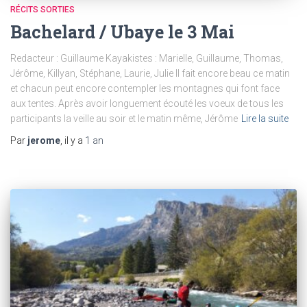
RÉCITS SORTIES
Bachelard / Ubaye le 3 Mai
Redacteur : Guillaume Kayakistes : Marielle, Guillaume, Thomas,
Jérôme, Killyan, Stéphane, Laurie, Julie Il fait encore beau ce matin
et chacun peut encore contempler les montagnes qui font face
aux tentes. Après avoir longuement écouté les voeux de tous les
participants la veille au soir et le matin même, Jérôme
Lire la suite
Par
jerome
, il y a
1 an