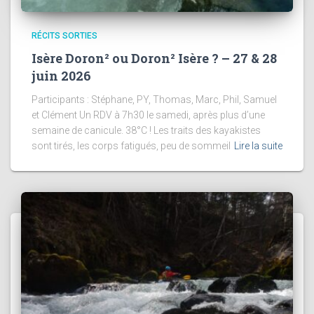
RÉCITS SORTIES
Isère Doron² ou Doron² Isère ? – 27 & 28
juin 2026
Participants : Stéphane, PY, Thomas, Marc, Phil, Samuel
et Clément Un RDV à 7h30 le samedi, après plus d’une
semaine de canicule. 38°C ! Les traits des kayakistes
sont tirés, les corps fatigués, peu de sommeil
Lire la suite