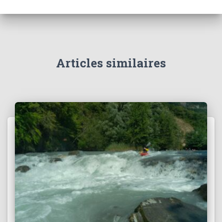
i
v
e
s
Articles similaires