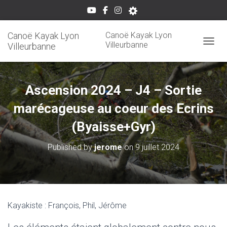
Canoë Kayak Lyon
Canoë Kayak Lyon
Villeurbanne
Villeurbanne
OUVRI
Ascension 2024 – J4 – Sortie
marécageuse au coeur des Ecrins
(Byaisse+Gyr)
Published by
jerome
on
9 juillet 2024
Kayakiste : François, Phil, Jérôme