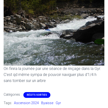
On finira la journée par une séance de rinçage dans la Gyr.
C’est qd même sympa de pouvoir naviguer plus d’1/4 h
sans tomber sur un arbre
Catégories :
RÉCITS SORTIES
Tags:
Ascension 2024
Byaisse
Gyr