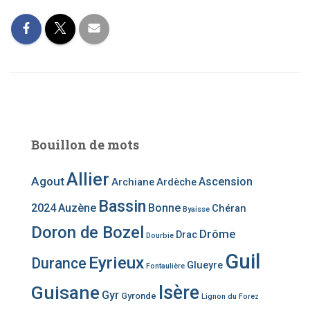
Bouillon de mots
Allier
Agout
Ascension
Archiane
Ardèche
Bassin
2024
Auzène
Bonne
Chéran
Byaisse
Doron de Bozel
Drôme
Drac
Dourbie
Guil
Eyrieux
Durance
Glueyre
Fontaulière
Guisane
Isère
Gyr
Gyronde
Lignon du Forez