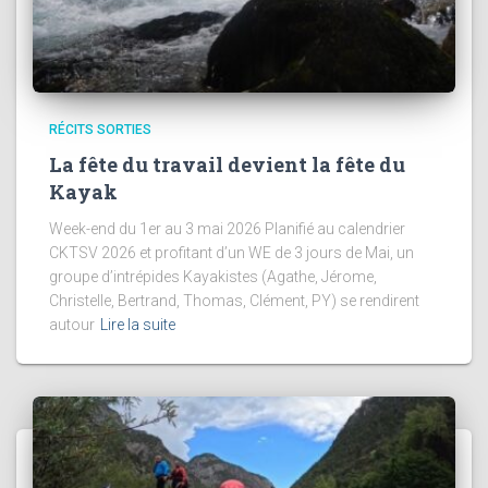
RÉCITS SORTIES
La fête du travail devient la fête du
Kayak
Week-end du 1er au 3 mai 2026 Planifié au calendrier
CKTSV 2026 et profitant d’un WE de 3 jours de Mai, un
groupe d’intrépides Kayakistes (Agathe, Jérome,
Christelle, Bertrand, Thomas, Clément, PY) se rendirent
autour
Lire la suite