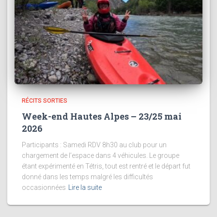
RÉCITS SORTIES
Week-end Hautes Alpes – 23/25 mai
2026
Participants : Samedi RDV 8h30 au club pour un
chargement de l’espace dans 4 véhicules. Le groupe
étant expérimenté en Tétris, tout est rentré et le départ fut
donné dans les temps malgré les difficultés
occasionnées
Lire la suite