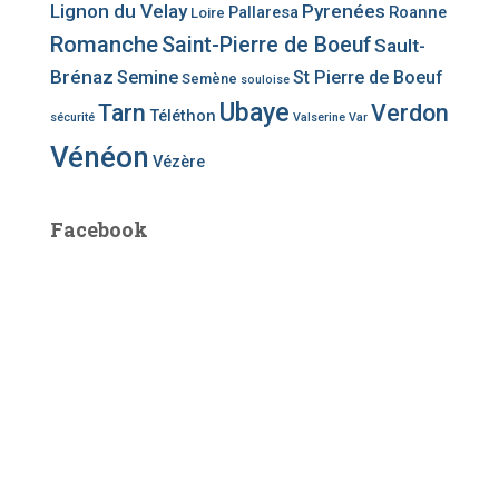
Lignon du Velay
Pyrenées
Pallaresa
Roanne
Loire
Romanche
Saint-Pierre de Boeuf
Sault-
Brénaz
Semine
St Pierre de Boeuf
Semène
souloise
Ubaye
Tarn
Verdon
Téléthon
sécurité
Valserine
Var
Vénéon
Vézère
Facebook