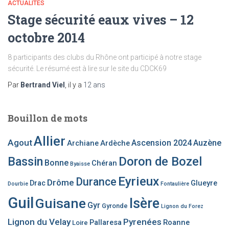
ACTUALITÉS
Stage sécurité eaux vives – 12
octobre 2014
8 participants des clubs du Rhône ont participé à notre stage
sécurité. Le résumé est à lire sur le site du CDCK69
Par
Bertrand Viel
, il y a
12 ans
Bouillon de mots
Allier
Agout
Ascension 2024
Auzène
Archiane
Ardèche
Bassin
Doron de Bozel
Bonne
Chéran
Byaisse
Eyrieux
Durance
Drôme
Drac
Glueyre
Dourbie
Fontaulière
Guil
Guisane
Isère
Gyr
Gyronde
Lignon du Forez
Lignon du Velay
Pyrenées
Pallaresa
Roanne
Loire