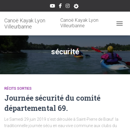
Canoë Kayak Lyon
Canoë Kayak Lyon
Villeurbanne
Villeurbanne
OUVRI
sécurité
RÉCITS SORTIES
Journée sécurité du comité
départemental 69.
Le Samedi 29 juin 2019 s’est déroulée à Saint-Pierre de Bœuf la
traditionnelle journée sécu en eau-vive commune aux clubs du