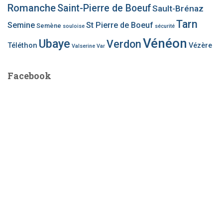
Romanche
Saint-Pierre de Boeuf
Sault-Brénaz
Tarn
Semine
St Pierre de Boeuf
Semène
souloise
sécurité
Vénéon
Ubaye
Verdon
Téléthon
Vézère
Valserine
Var
Facebook