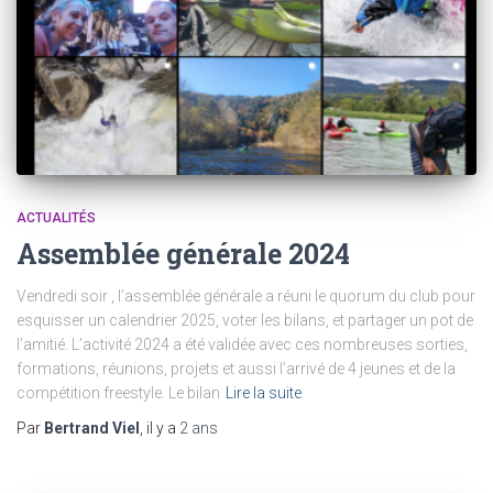
ACTUALITÉS
Assemblée générale 2024
Vendredi soir , l’assemblée générale a réuni le quorum du club pour
esquisser un calendrier 2025, voter les bilans, et partager un pot de
l’amitié. L’activité 2024 a été validée avec ces nombreuses sorties,
formations, réunions, projets et aussi l’arrivé de 4 jeunes et de la
compétition freestyle. Le bilan
Lire la suite
Par
Bertrand Viel
, il y a
2 ans