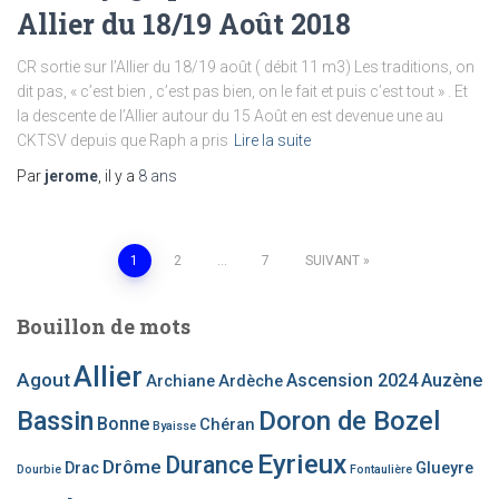
Allier du 18/19 Août 2018
CR sortie sur l’Allier du 18/19 août ( débit 11 m3) Les traditions, on
dit pas, « c’est bien , c’est pas bien, on le fait et puis c’est tout » . Et
la descente de l’Allier autour du 15 Août en est devenue une au
CKTSV depuis que Raph a pris
Lire la suite
Par
jerome
, il y a
8 ans
Pagination
1
2
…
7
SUIVANT
des
Bouillon de mots
publications
Allier
Agout
Ascension 2024
Auzène
Archiane
Ardèche
Bassin
Doron de Bozel
Bonne
Chéran
Byaisse
Eyrieux
Durance
Drôme
Drac
Glueyre
Dourbie
Fontaulière