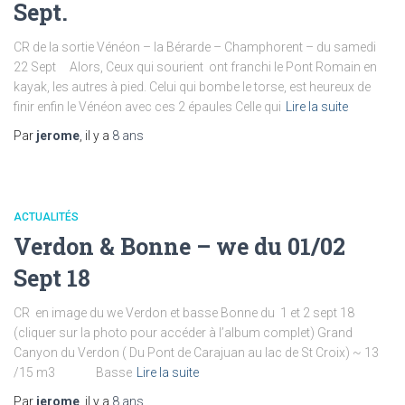
Sept.
CR de la sortie Vénéon – la Bérarde – Champhorent – du samedi
22 Sept Alors, Ceux qui sourient ont franchi le Pont Romain en
kayak, les autres à pied. Celui qui bombe le torse, est heureux de
finir enfin le Vénéon avec ces 2 épaules Celle qui
Lire la suite
Par
jerome
, il y a
8 ans
ACTUALITÉS
Verdon & Bonne – we du 01/02
Sept 18
CR en image du we Verdon et basse Bonne du 1 et 2 sept 18
(cliquer sur la photo pour accéder à l’album complet) Grand
Canyon du Verdon ( Du Pont de Carajuan au lac de St Croix) ~ 13
/15 m3 Basse
Lire la suite
Par
jerome
, il y a
8 ans