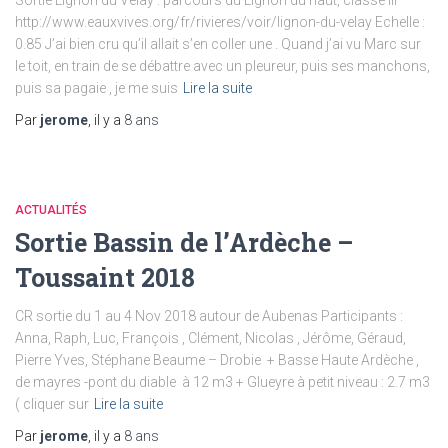
http://www.eauxvives.org/fr/rivieres/voir/lignon-du-velay Echelle :
0.85 J’ai bien cru qu’il allait s’en coller une . Quand j’ai vu Marc sur
le toit, en train de se débattre avec un pleureur, puis ses manchons,
puis sa pagaie , je me suis
Lire la suite
Par
jerome
, il y a
8 ans
ACTUALITÉS
Sortie Bassin de l’Ardèche –
Toussaint 2018
CR sortie du 1 au 4 Nov 2018 autour de Aubenas Participants :
Anna, Raph, Luc, François , Clément, Nicolas , Jérôme, Géraud,
Pierre Yves, Stéphane Beaume – Drobie + Basse Haute Ardèche ,
de mayres -pont du diable à 12 m3 + Glueyre à petit niveau : 2.7 m3
( cliquer sur
Lire la suite
Par
jerome
, il y a
8 ans