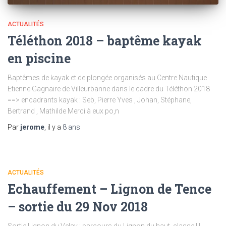
ACTUALITÉS
Téléthon 2018 – baptême kayak
en piscine
Baptêmes de kayak et de plongée organisés au Centre Nautique
Etienne Gagnaire de Villeurbanne dans le cadre du Téléthon 2018
==> encadrants kayak : Seb, Pierre Yves , Johan, Stéphane,
Bertrand , Mathilde Merci à eux po,n
Par
jerome
, il y a
8 ans
ACTUALITÉS
Echauffement – Lignon de Tence
– sortie du 29 Nov 2018
Sortie Lignon du Velay : parcours du Lignon du haut, classe III