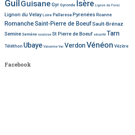
Guil
Guisane
Isère
Gyr
Gyronde
Lignon du Forez
Lignon du Velay
Pyrenées
Pallaresa
Roanne
Loire
Romanche
Saint-Pierre de Boeuf
Sault-Brénaz
Tarn
Semine
St Pierre de Boeuf
Semène
souloise
sécurité
Vénéon
Ubaye
Verdon
Téléthon
Vézère
Valserine
Var
Facebook