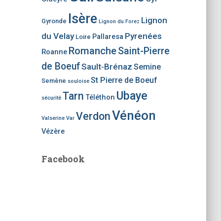
Isère
Lignon
Gyronde
Lignon du Forez
du Velay
Pyrenées
Pallaresa
Loire
Romanche
Saint-Pierre
Roanne
de Boeuf
Sault-Brénaz
Semine
St Pierre de Boeuf
Semène
souloise
Ubaye
Tarn
Téléthon
sécurité
Vénéon
Verdon
Valserine
Var
Vézère
Facebook