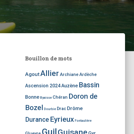
Bouillon de mots
Allier
Agout
Archiane
Ardèche
Bassin
Ascension 2024
Auzène
Doron de
Bonne
Chéran
Byaisse
Bozel
Drôme
Drac
Dourbie
Eyrieux
Durance
Fontaulière
Guil
Guisane
Gyr
Glueyre