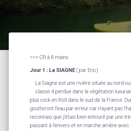
==> CR à 8 mains
Jour 1 : La SIAGNE
( par Eric)
La Siagne est une rivière située au nord-o
classe 4 perdue dans la végétation luxuria
plus rock en Roll dans le sud de la France. D
goutteront l’eau par erreur car n’ayant pas l’
reconnais que j’étais bien entouré par une trè
passant à l’envers et en marche arrière avec l