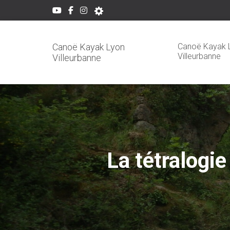
Canoë Kayak 
Canoë Kayak Lyon
Villeurbanne
Villeurbanne
La tétralogi