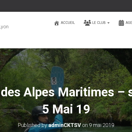
ACCUEIL
LE CLUB
AG
Lyon
e des Alpes Maritimes – s
5 Mai 19
Published by
adminCKTSV
on
9 mai 2019