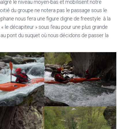
algré le niveau moyen-bas et mobilisent notre
moitié du groupe ne notera pas le passage sous le
hane nous fera une figure digne de freestyle à la
« le décapiteur » sous l’eau pour une plus grande
vé au pont du suquet où nous décidons de passer la