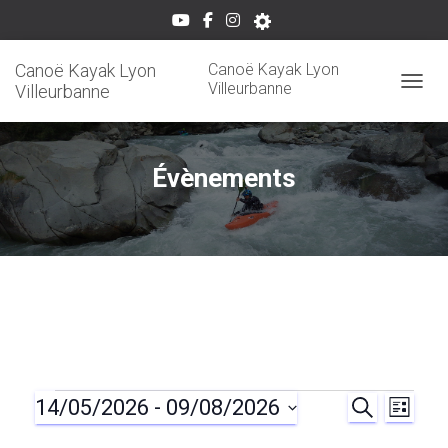
Canoë Kayak Lyon
Canoë Kayak Lyon
Villeurbanne
Villeurbanne
OUVRI
Évènements
14/05/2026
 - 
09/08/2026
Évènements
R
N
R
L
E
I
S
C