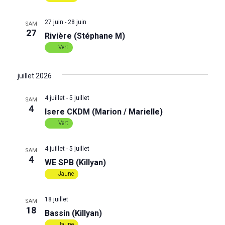
d
27 juin
-
28 juin
SAM
e
27
Rivière (Stéphane M)
Vert
v
u
juillet 2026
e
4 juillet
-
5 juillet
SAM
4
Isere CKDM (Marion / Marielle)
s
Vert
É
4 juillet
-
5 juillet
SAM
4
WE SPB (Killyan)
v
Jaune
è
18 juillet
SAM
n
18
Bassin (Killyan)
Jaune