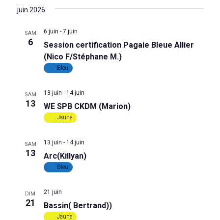
u
n
juin 2026
e
a
6 juin
-
7 juin
SAM
s
6
Session certification Pagaie Bleue Allier
v
(Nico F/Stéphane M.)
É
Bleu
i
v
g
13 juin
-
14 juin
è
SAM
13
WE SPB CKDM (Marion)
a
n
Jaune
e
t
13 juin
-
14 juin
SAM
m
13
Arc(Killyan)
i
Bleu
e
o
n
21 juin
DIM
21
n
Bassin( Bertrand))
t
Jaune