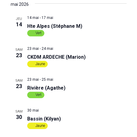
a
e
S
é
H
mai 2026
T
l
E
v
E
c
R
e
14 mai
-
17 mai
JEU
C
i
c
14
Hte Alpes (Stéphane M)
H
h
t
E
Vert
g
i
e
o
a
23 mai
-
24 mai
n
SAM
23
r
n
CKDM ARDECHE (Marion)
t
e
Jaune
i
z
c
u
23 mai
-
25 mai
o
SAM
n
h
23
Rivière (Agathe)
e
n
Vert
d
e
d
a
t
30 mai
e
SAM
e
30
e
Bassin (Kilyan)
.
t
Jaune
v