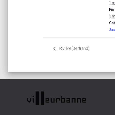
1 m
Fin 
3 m
Cat
Jau
Rivière(Bertrand)