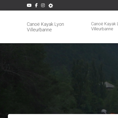
Canoë Kayak 
Canoë Kayak Lyon
Villeurbanne
Villeurbanne