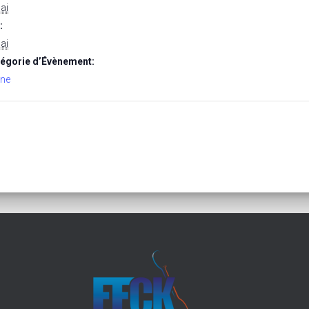
ai
:
ai
égorie d’Évènement:
ne