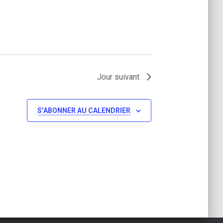
a
t
i
Jour suivant
o
n
S’ABONNER AU CALENDRIER
d
e
v
u