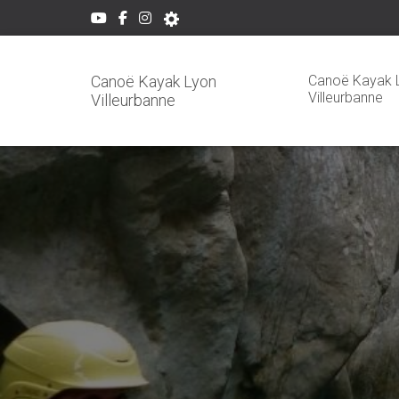
Canoë Kayak 
Canoë Kayak Lyon
Villeurbanne
Villeurbanne