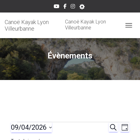
Canoë Kayak Lyon
Canoë Kayak Lyon
Villeurbanne
Villeurbanne
OUVRI
Évènements
09/04/2026
Évènements
R
N
R
J
E
O
S
C