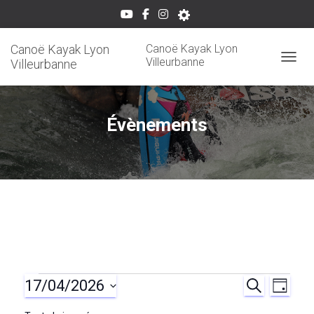
Canoë Kayak Lyon
Canoë Kayak Lyon
Villeurbanne
Villeurbanne
OUVRI
Évènements
17/04/2026
Évènements
R
N
R
J
E
O
S
C