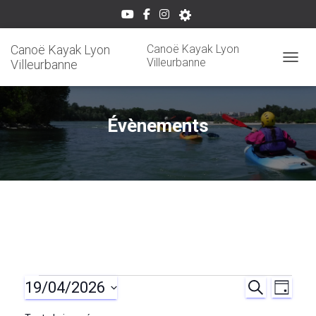
Canoë Kayak Lyon
Canoë Kayak Lyon
Villeurbanne
Villeurbanne
OUVRI
Évènements
19/04/2026
Évènements
R
N
R
J
E
O
S
C