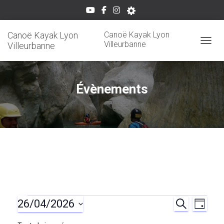
Canoë Kayak Lyon
Canoë Kayak Lyon
Villeurbanne
Villeurbanne
OUVRI
Évènements
26/04/2026
Évènements
R
N
R
J
E
O
S
C