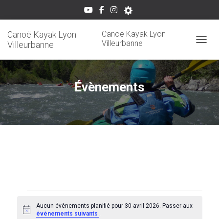
Canoë Kayak Lyon
Canoë Kayak Lyon
Villeurbanne
Villeurbanne
OUVRI
Évènements
Évènements
Aucun évènements planifié pour 30 avril 2026. Passer aux
N
évènements suivants
.