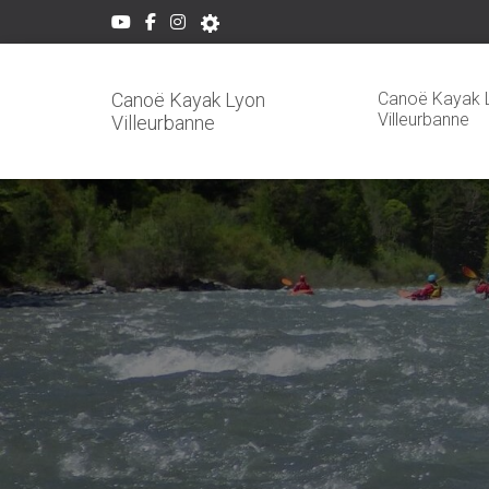
Canoë Kayak 
Canoë Kayak Lyon
Villeurbanne
Villeurbanne