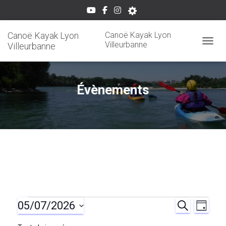
Canoë Kayak Lyon
Canoë Kayak Lyon
Villeurbanne
Villeurbanne
OUVRI
Évènements
05/07/2026
Évènements
R
N
R
J
E
O
S
C