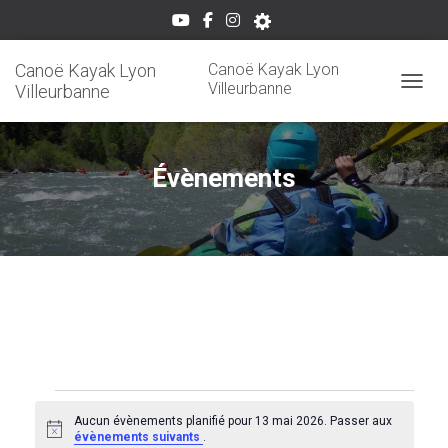
Canoë Kayak Lyon
Canoë Kayak Lyon
Villeurbanne
Villeurbanne
OUVRI
Évènements
Évènements
Aucun évènements planifié pour 13 mai 2026. Passer aux
N
évènements suivants
.