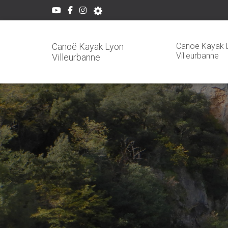
Canoë Kayak 
Canoë Kayak Lyon
Villeurbanne
Villeurbanne