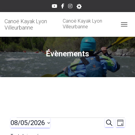
Canoë Kayak Lyon
Canoë Kayak Lyon
Villeurbanne
Villeurbanne
OUVRI
Évènements
08/05/2026
Évènements
R
N
R
J
E
O
S
C