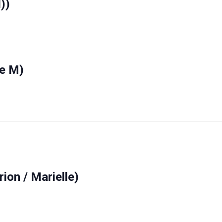
))
ne M)
on / Marielle)