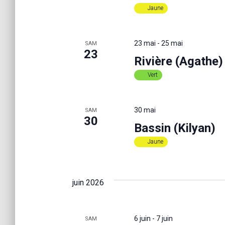
a
t
Jaune
s
p
v
a
23 mai
-
25 mai
SAM
r
23
Rivière (Agathe)
m
i
o
Vert
t
g
-
c
30 mai
SAM
l
30
a
Bassin (Kilyan)
é
.
Jaune
t
juin 2026
i
o
6 juin
-
7 juin
SAM