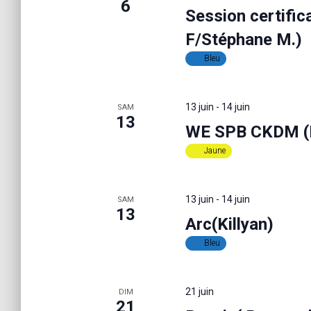
6
Session certific
n
F/Stéphane M.)
Bleu
d
e
13 juin
-
14 juin
SAM
13
WE SPB CKDM (
v
Jaune
u
13 juin
-
14 juin
SAM
13
Arc(Killyan)
e
Bleu
s
21 juin
DIM
21