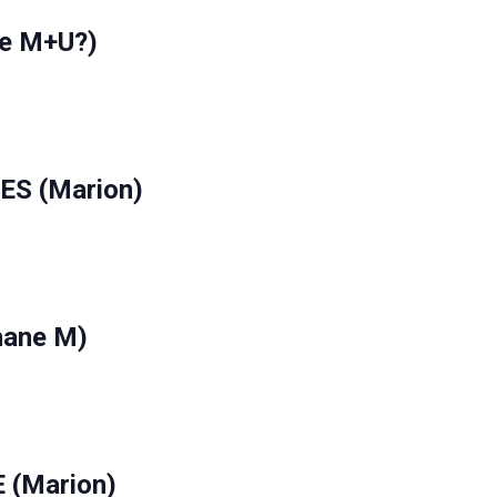
ne M+U?)
S (Marion)
hane M)
(Marion)