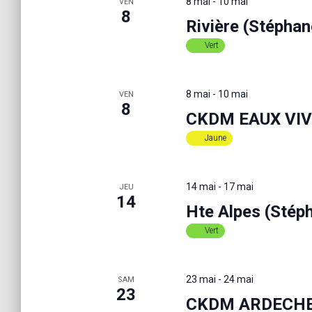
8 mai
-
10 mai
VEN
i
8
é
Rivière (Stépha
o
.
r
n
R
Vert
n
e
e
c
c
z
h
8 mai
-
10 mai
VEN
u
8
e
h
n
CKDM EAUX VIVE
r
e
c
Jaune
d
h
e
a
e
t
r
14 mai
-
17 mai
JEU
e
e
É
14
.
Hte Alpes (Stép
v
è
Vert
t
n
e
m
n
23 mai
-
24 mai
SAM
e
23
CKDM ARDECHE 
n