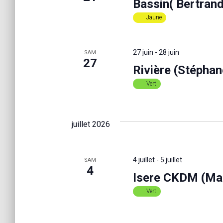
É
Bassin( Bertrand
Jaune
v
27 juin
-
28 juin
SAM
è
27
Rivière (Stépha
Vert
n
e
juillet 2026
m
4 juillet
-
5 juillet
SAM
4
Isere CKDM (Mari
e
Vert
n