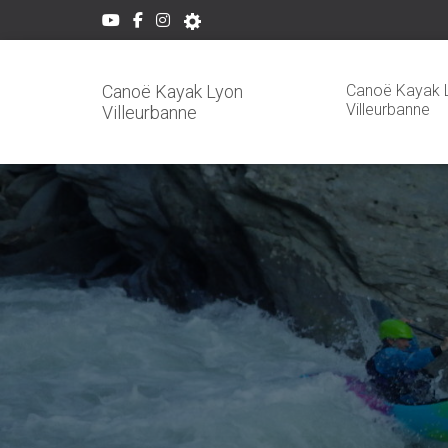
Canoë Kayak 
Canoë Kayak Lyon
Villeurbanne
Villeurbanne