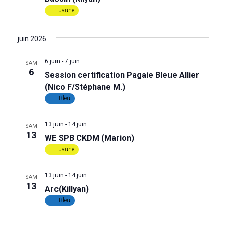
d
Jaune
e
juin 2026
v
6 juin
-
7 juin
SAM
6
u
Session certification Pagaie Bleue Allier
(Nico F/Stéphane M.)
e
Bleu
s
13 juin
-
14 juin
SAM
13
WE SPB CKDM (Marion)
É
Jaune
v
13 juin
-
14 juin
SAM
13
è
Arc(Killyan)
Bleu
n