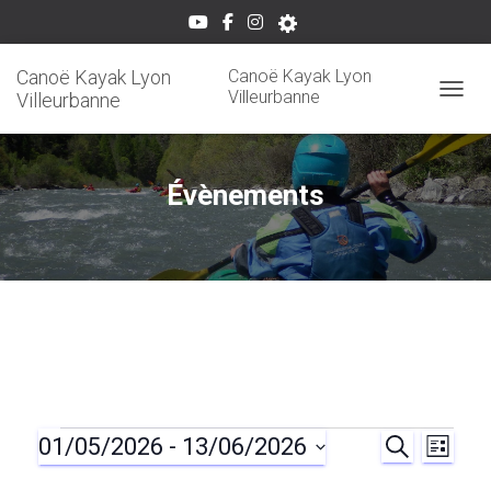
Canoë Kayak Lyon
Canoë Kayak Lyon
Villeurbanne
Villeurbanne
OUVRI
Évènements
01/05/2026
 - 
13/06/2026
Évènements
R
N
R
L
E
I
S
C