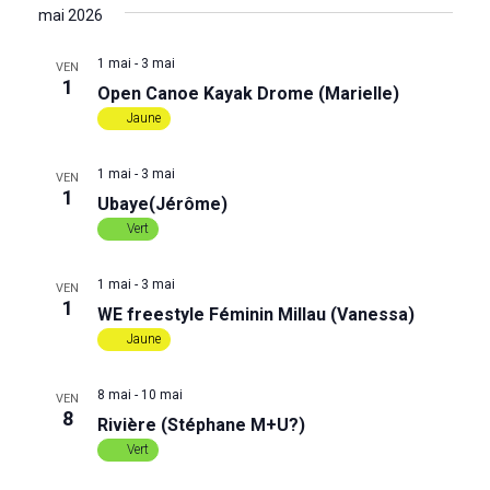
a
e
S
é
H
mai 2026
T
l
E
v
E
c
R
e
1 mai
-
3 mai
VEN
C
i
c
1
Open Canoe Kayak Drome (Marielle)
H
h
t
E
Jaune
g
i
e
o
a
1 mai
-
3 mai
n
VEN
1
r
n
Ubaye(Jérôme)
t
e
Vert
i
z
c
u
1 mai
-
3 mai
o
VEN
n
h
1
WE freestyle Féminin Millau (Vanessa)
e
n
Jaune
d
e
d
a
t
8 mai
-
10 mai
e
VEN
e
8
e
Rivière (Stéphane M+U?)
.
t
Vert
v