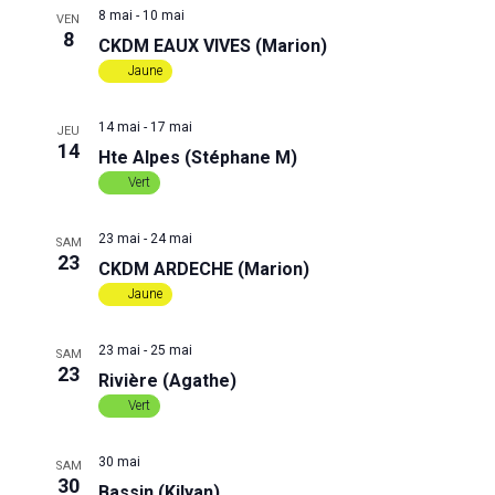
u
n
8 mai
-
10 mai
VEN
8
CKDM EAUX VIVES (Marion)
e
a
Jaune
s
v
14 mai
-
17 mai
É
JEU
14
i
Hte Alpes (Stéphane M)
v
Vert
g
è
23 mai
-
24 mai
SAM
a
n
23
CKDM ARDECHE (Marion)
Jaune
e
t
m
23 mai
-
25 mai
i
SAM
23
Rivière (Agathe)
e
o
Vert
n
n
30 mai
t
SAM
30
Bassin (Kilyan)