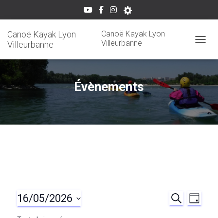
Canoë Kayak Lyon
Canoë Kayak Lyon
Villeurbanne
Villeurbanne
OUVRI
Évènements
16/05/2026
Évènements
R
N
R
J
E
O
S
C