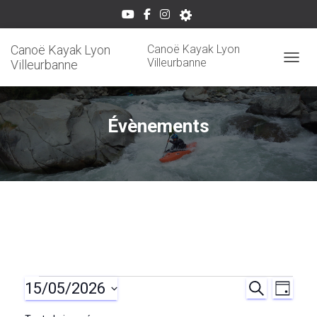
Canoë Kayak Lyon
Canoë Kayak Lyon
Villeurbanne
Villeurbanne
OUVRI
Évènements
15/05/2026
Évènements
R
N
R
J
E
O
S
C