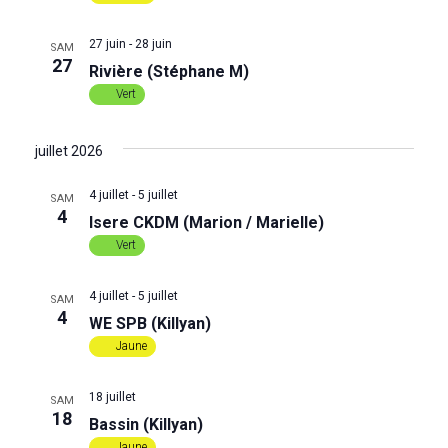
d
27 juin
-
28 juin
SAM
e
27
Rivière (Stéphane M)
Vert
v
u
juillet 2026
e
4 juillet
-
5 juillet
SAM
4
Isere CKDM (Marion / Marielle)
s
Vert
É
4 juillet
-
5 juillet
SAM
4
WE SPB (Killyan)
v
Jaune
è
18 juillet
SAM
n
18
Bassin (Killyan)
Jaune