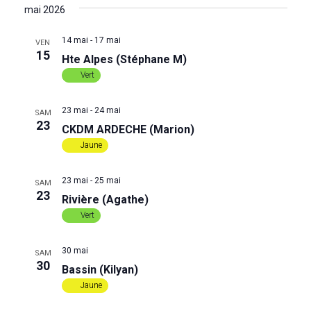
a
e
S
é
H
mai 2026
T
l
E
v
E
c
R
e
14 mai
-
17 mai
VEN
C
i
c
15
Hte Alpes (Stéphane M)
H
h
t
E
Vert
g
i
e
o
a
23 mai
-
24 mai
n
SAM
23
r
n
CKDM ARDECHE (Marion)
t
e
Jaune
i
z
c
u
23 mai
-
25 mai
o
SAM
n
h
23
Rivière (Agathe)
e
n
Vert
d
e
d
a
t
30 mai
e
SAM
e
30
e
Bassin (Kilyan)
.
t
Jaune
v