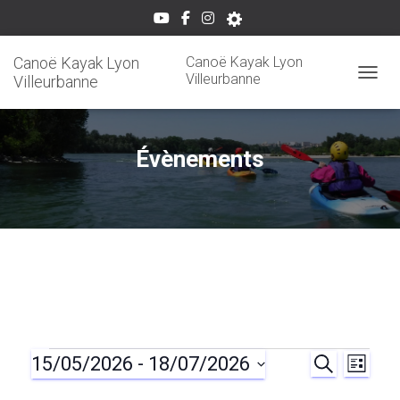
Canoë Kayak Lyon
Canoë Kayak Lyon
Villeurbanne
Villeurbanne
OUVRI
Évènements
15/05/2026
 - 
18/07/2026
Évènements
R
N
R
L
E
I
S
C