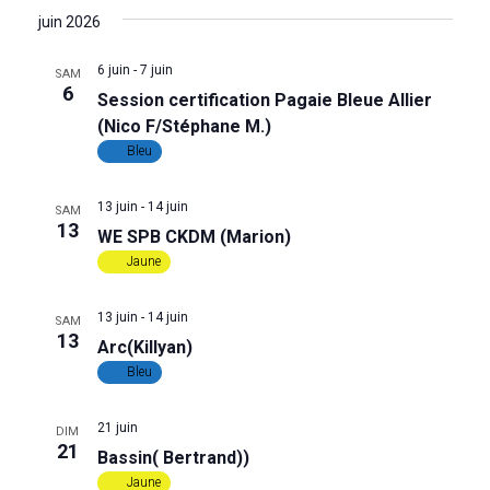
u
n
juin 2026
e
a
6 juin
-
7 juin
SAM
s
6
Session certification Pagaie Bleue Allier
v
(Nico F/Stéphane M.)
É
Bleu
i
v
g
13 juin
-
14 juin
è
SAM
13
WE SPB CKDM (Marion)
a
n
Jaune
e
t
13 juin
-
14 juin
SAM
m
13
Arc(Killyan)
i
Bleu
e
o
n
21 juin
DIM
21
n
Bassin( Bertrand))
t
Jaune