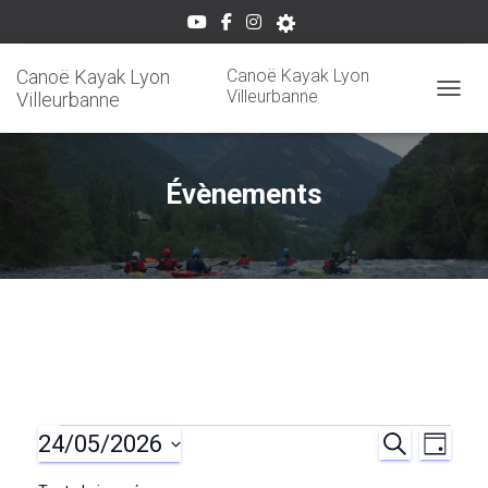
Canoë Kayak Lyon
Canoë Kayak Lyon
Villeurbanne
Villeurbanne
OUVRI
Évènements
24/05/2026
Évènements
R
N
R
J
E
O
S
C