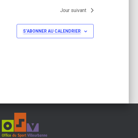
a
Jour suivant
t
S’ABONNER AU CALENDRIER
i
o
n
d
e
v
u