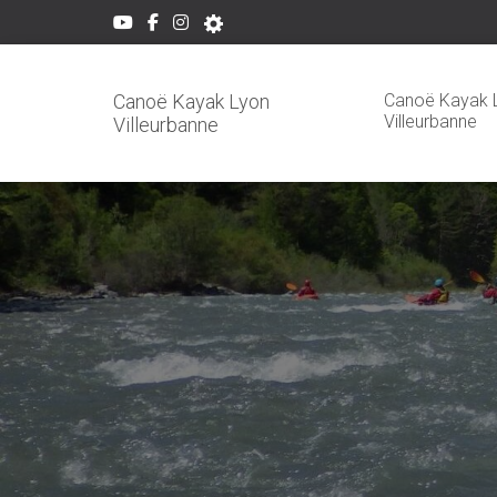
Canoë Kayak 
Canoë Kayak Lyon
Villeurbanne
Villeurbanne