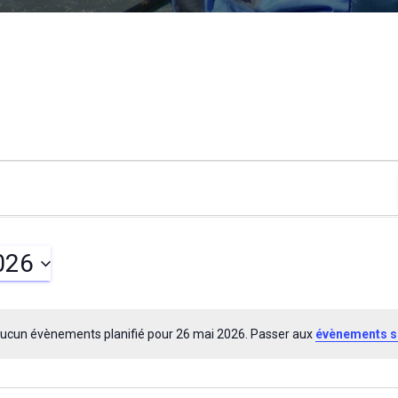
026
ucun évènements planifié pour 26 mai 2026. Passer aux
évènements s
N
o
t