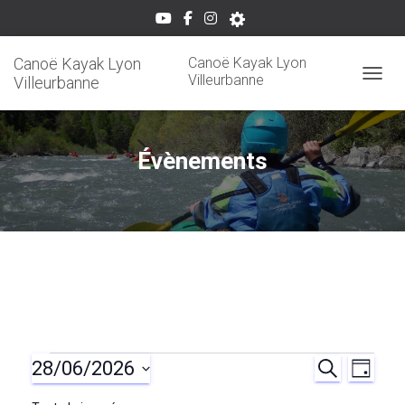
Canoë Kayak Lyon
Canoë Kayak Lyon
Villeurbanne
Villeurbanne
OUVRI
Évènements
28/06/2026
Évènements
R
N
R
J
E
O
S
C