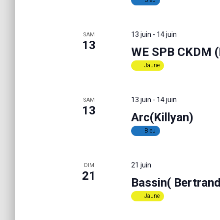
Bleu
a
t
s
p
v
13 juin
-
14 juin
SAM
a
13
r
WE SPB CKDM (
m
i
Jaune
o
t
g
-
13 juin
-
14 juin
SAM
c
13
l
Arc(Killyan)
a
é
Bleu
.
t
21 juin
DIM
21
i
Bassin( Bertrand
Jaune
o