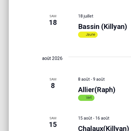
É
18 juillet
v
SAM
18
Bassin (Killyan)
è
Jaune
n
août 2026
e
8 août
-
9 août
SAM
8
m
Allier(Raph)
Vert
e
15 août
-
16 août
SAM
n
15
Chalaux(Killyan)