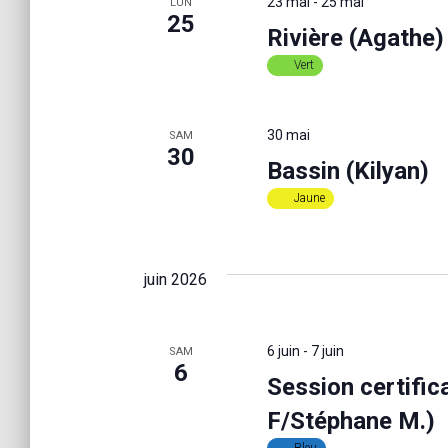
23 mai
-
25 mai
LUN
i
25
é
Rivière (Agathe)
o
.
r
n
R
Vert
n
e
e
c
c
z
h
30 mai
SAM
u
30
e
h
n
Bassin (Kilyan)
r
e
c
Jaune
d
h
e
a
e
t
r
e
juin 2026
e
É
.
v
è
t
n
6 juin
-
7 juin
SAM
6
e
Session certific
m
n
F/Stéphane M.)
e
n