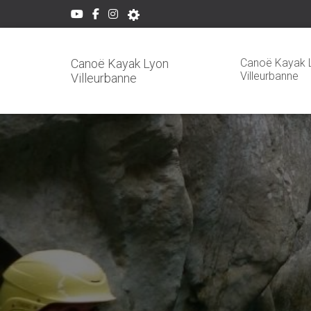
Canoë Kayak 
Canoë Kayak Lyon
Villeurbanne
Villeurbanne