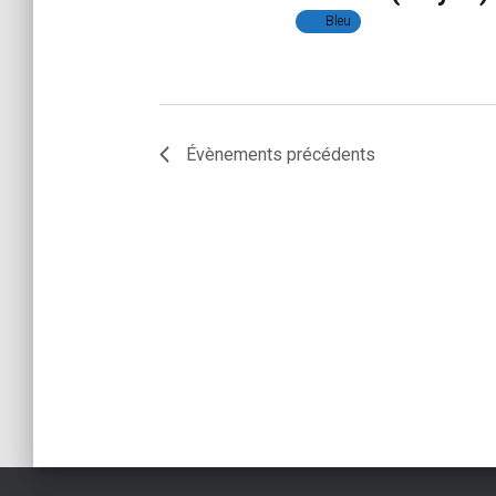
Bleu
t
s
Évènements
précédents