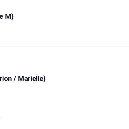
ne M)
on / Marielle)
)