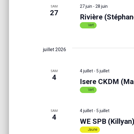
27 juin
-
28 juin
SAM
n
27
Rivière (Stépha
Vert
d
e
juillet 2026
v
4 juillet
-
5 juillet
SAM
4
Isere CKDM (Mari
u
Vert
e
4 juillet
-
5 juillet
SAM
4
s
WE SPB (Killyan
Jaune