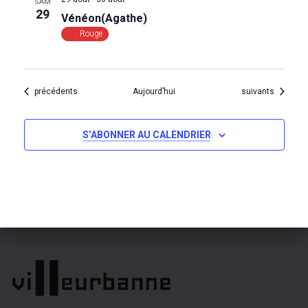
SAM
e
29
Vénéon(Agathe)
Rouge
m
e
Évènements
Évènements
précédents
Aujourd’hui
suivants
n
t
S’ABONNER AU CALENDRIER
s