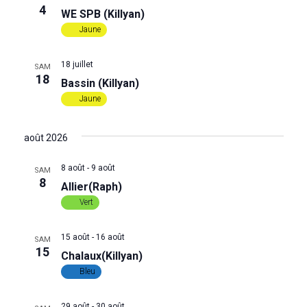
d
4
WE SPB (Killyan)
Jaune
e
18 juillet
v
SAM
18
Bassin (Killyan)
u
Jaune
e
août 2026
s
8 août
-
9 août
SAM
8
Allier(Raph)
É
Vert
v
15 août
-
16 août
SAM
15
è
Chalaux(Killyan)
Bleu
n
29 août
-
30 août