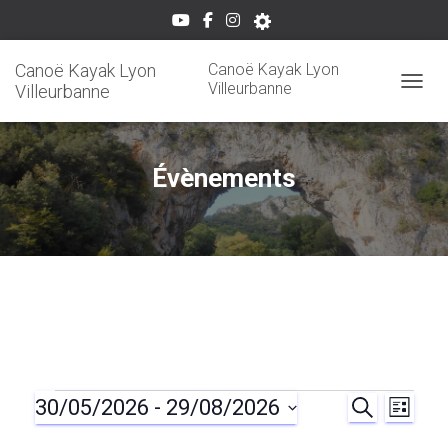
Canoë Kayak Lyon
Canoë Kayak Lyon
Villeurbanne
Villeurbanne
OUVRI
Évènements
30/05/2026
 - 
29/08/2026
Évènements
R
N
R
L
E
I
S
C