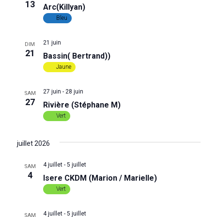
u
n
13
Arc(Killyan)
Bleu
e
a
s
21 juin
DIM
v
21
Bassin( Bertrand))
É
Jaune
i
v
g
27 juin
-
28 juin
è
SAM
27
Rivière (Stéphane M)
a
n
Vert
e
t
juillet 2026
m
i
4 juillet
-
5 juillet
SAM
e
4
o
Isere CKDM (Marion / Marielle)
n
Vert
n
t
4 juillet
-
5 juillet
SAM