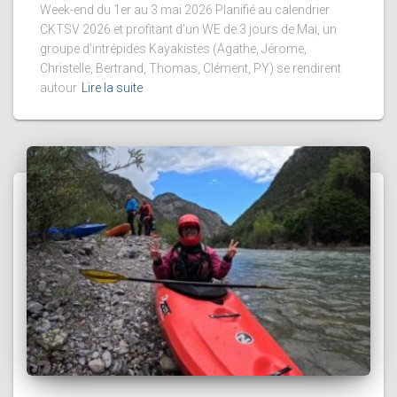
Week-end du 1er au 3 mai 2026 Planifié au calendrier
CKTSV 2026 et profitant d’un WE de 3 jours de Mai, un
groupe d’intrépides Kayakistes (Agathe, Jérome,
Christelle, Bertrand, Thomas, Clément, PY) se rendirent
autour
Lire la suite