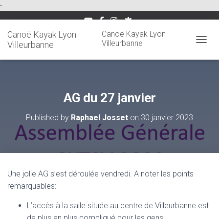
-
Canoë Kayak Lyon
Canoë Kayak Lyon
Villeurbanne
Villeurbanne
OUVRI
AG du 27 janvier
Published by
Raphael Josset
on
30 janvier 2023
Une jolie AG s’est déroulée vendredi. A noter les points
remarquables:
L’accès à la salle située au centre de Villeurbanne est
de plus en plus compliqué pour les gens