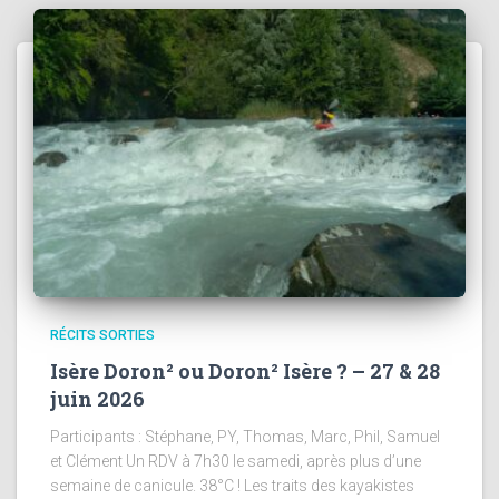
RÉCITS SORTIES
Isère Doron² ou Doron² Isère ? – 27 & 28
juin 2026
Participants : Stéphane, PY, Thomas, Marc, Phil, Samuel
et Clément Un RDV à 7h30 le samedi, après plus d’une
semaine de canicule. 38°C ! Les traits des kayakistes