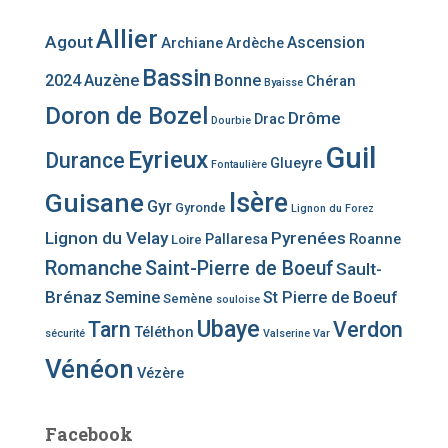
Allier
Agout
Ascension
Archiane
Ardèche
Bassin
2024
Auzène
Bonne
Chéran
Byaisse
Doron de Bozel
Drôme
Drac
Dourbie
Guil
Eyrieux
Durance
Glueyre
Fontaulière
Guisane
Isère
Gyr
Gyronde
Lignon du Forez
Lignon du Velay
Pyrenées
Pallaresa
Roanne
Loire
Romanche
Saint-Pierre de Boeuf
Sault-
Brénaz
Semine
St Pierre de Boeuf
Semène
souloise
Ubaye
Tarn
Verdon
Téléthon
sécurité
Valserine
Var
Vénéon
Vézère
Facebook