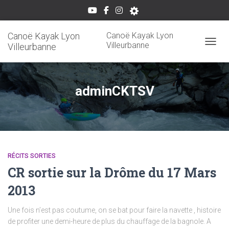
Canoë Kayak Lyon
Canoë Kayak Lyon
Villeurbanne
Villeurbanne
OUVRI
adminCKTSV
RÉCITS SORTIES
CR sortie sur la Drôme du 17 Mars
2013
Une fois n’est pas coutume, on se bat pour faire la navette , histoire
de profiter une demi-heure de plus du chauffage de la bagnole. A