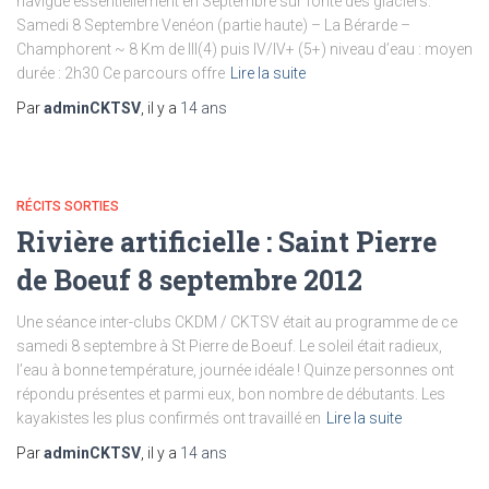
navigue essentiellement en Septembre sur fonte des glaciers.
Samedi 8 Septembre Venéon (partie haute) – La Bérarde –
Champhorent ~ 8 Km de III(4) puis IV/IV+ (5+) niveau d’eau : moyen
durée : 2h30 Ce parcours offre
Lire la suite
Par
adminCKTSV
, il y a
14 ans
RÉCITS SORTIES
Rivière artificielle : Saint Pierre
de Boeuf 8 septembre 2012
Une séance inter-clubs CKDM / CKTSV était au programme de ce
samedi 8 septembre à St Pierre de Boeuf. Le soleil était radieux,
l’eau à bonne température, journée idéale ! Quinze personnes ont
répondu présentes et parmi eux, bon nombre de débutants. Les
kayakistes les plus confirmés ont travaillé en
Lire la suite
Par
adminCKTSV
, il y a
14 ans