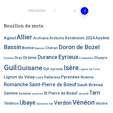
Pagination
PRÉCÉDENT
1
…
3
4
des
Bouillon de mots
publications
Allier
Agout
Ascension 2024
Auzène
Archiane
Ardèche
Bassin
Doron de Bozel
Bonne
Chéran
Byaisse
Eyrieux
Durance
Drôme
Drac
Glueyre
Dourbie
Fontaulière
Guil
Guisane
Isère
Gyr
Gyronde
Lignon du Forez
Lignon du Velay
Pyrenées
Pallaresa
Roanne
Loire
Romanche
Saint-Pierre de Boeuf
Sault-Brénaz
Tarn
Semine
St Pierre de Boeuf
Semène
souloise
sécurité
Vénéon
Ubaye
Verdon
Téléthon
Vézère
Valserine
Var