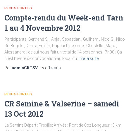
RÉCITS SORTIES
Compte-rendu du Week-end Tarn
1 au 4 Novembre 2012
Participants: Bertrand S. , Anja , Sebastian , Guilhem , Nico G , Nico
Ri , Brigitte , Denis , Émilie , Raphaël , Jérôme , Christelle , Marc ,
Alessandra ; ce qui nous fait un total de 14 personnes. 7h00 : Ça
c’est l’heure de convocation au local du
Lire la suite
Par
adminCKTSV
, il y a
14 ans
RÉCITS SORTIES
CR Semine & Valserine – samedi
13 Oct 2012
La Semine Départ : Trebillet Arrivée : Pont de Coz Longueur : 3 km