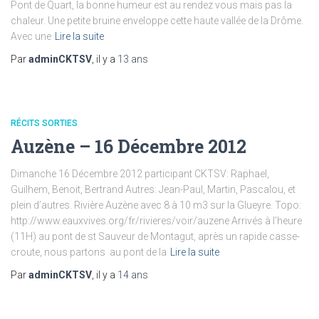
Pont de Quart, la bonne humeur est au rendez vous mais pas la
chaleur. Une petite bruine enveloppe cette haute vallée de la Drôme.
Avec une
Lire la suite
Par
adminCKTSV
, il y a
13 ans
RÉCITS SORTIES
Auzène – 16 Décembre 2012
Dimanche 16 Décembre 2012 participant CKTSV: Raphael,
Guilhem, Benoit, Bertrand Autres: Jean-Paul, Martin, Pascalou, et
plein d’autres. Rivière Auzène avec 8 à 10 m3 sur la Glueyre. Topo:
http://www.eauxvives.org/fr/rivieres/voir/auzene Arrivés à l’heure
(11H) au pont de st Sauveur de Montagut, après un rapide casse-
croute, nous partons au pont de la
Lire la suite
Par
adminCKTSV
, il y a
14 ans