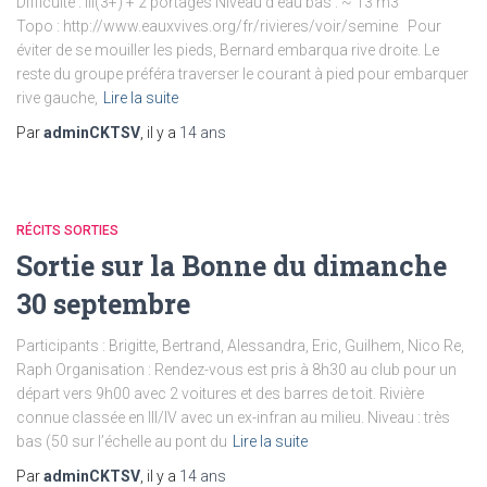
Difficulté : III(3+) + 2 portages Niveau d’eau bas : ~ 13 m3
Topo : http://www.eauxvives.org/fr/rivieres/voir/semine Pour
éviter de se mouiller les pieds, Bernard embarqua rive droite. Le
reste du groupe préféra traverser le courant à pied pour embarquer
rive gauche,
Lire la suite
Par
adminCKTSV
, il y a
14 ans
RÉCITS SORTIES
Sortie sur la Bonne du dimanche
30 septembre
Participants : Brigitte, Bertrand, Alessandra, Eric, Guilhem, Nico Re,
Raph Organisation : Rendez-vous est pris à 8h30 au club pour un
départ vers 9h00 avec 2 voitures et des barres de toit. Rivière
connue classée en III/IV avec un ex-infran au milieu. Niveau : très
bas (50 sur l’échelle au pont du
Lire la suite
Par
adminCKTSV
, il y a
14 ans