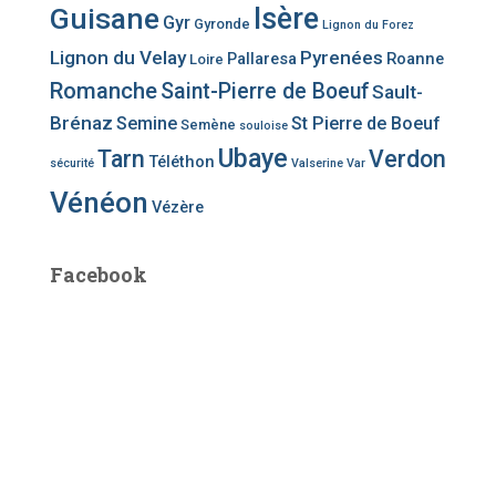
Guisane
Isère
Gyr
Gyronde
Lignon du Forez
Lignon du Velay
Pyrenées
Pallaresa
Roanne
Loire
Romanche
Saint-Pierre de Boeuf
Sault-
Brénaz
Semine
St Pierre de Boeuf
Semène
souloise
Ubaye
Tarn
Verdon
Téléthon
sécurité
Valserine
Var
Vénéon
Vézère
Facebook