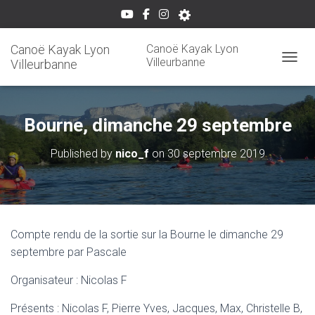
Canoë Kayak Lyon
Canoë Kayak Lyon
Villeurbanne
Villeurbanne
OUVRI
Bourne, dimanche 29 septembre
Published by
nico_f
on
30 septembre 2019
Compte rendu de la sortie sur la Bourne le dimanche 29
septembre par Pascale
Organisateur : Nicolas F
Présents : Nicolas F, Pierre Yves, Jacques, Max, Christelle B,