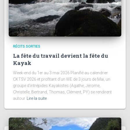
RÉCITS SORTIES
La fête du travail devient la fête du
Kayak
Week-end du 1er au 3 mai 2026 Planifié au calendrier
CKTSV 2026 et profitant d’un WE de 3 jours de Mai, un
groupe d’intrépides Kayakistes (Agathe, Jérome,
Christelle, Bertrand, Thomas, Clément, PY) se rendirent
autour
Lire la suite