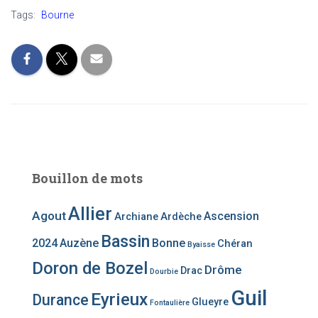
Tags:
Bourne
Bouillon de mots
Allier
Agout
Ascension
Archiane
Ardèche
Bassin
2024
Auzène
Bonne
Chéran
Byaisse
Doron de Bozel
Drôme
Drac
Dourbie
Guil
Eyrieux
Durance
Glueyre
Fontaulière