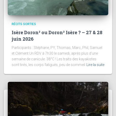
RÉCITS SORTIES
Isère Doron² ou Doron² Isère ? – 27 & 28
juin 2026
Participants : Stéphane, PY, Thomas, Marc, Phil, Samuel
et Clément Un RDV à 7h30 le samedi, après plus d’une
semaine de canicule. 38°C ! Les traits des kayakistes
sont tirés, les corps fatigués, peu de sommeil
Lire la suite