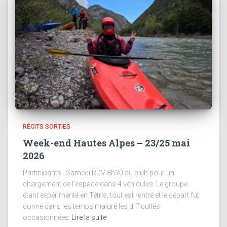
RÉCITS SORTIES
Week-end Hautes Alpes – 23/25 mai
2026
Participants : Samedi RDV 8h30 au club pour un
chargement de l’espace dans 4 véhicules. Le groupe
étant expérimenté en Tétris, tout est rentré et le départ fut
donné dans les temps malgré les difficultés
occasionnées
Lire la suite