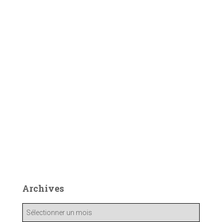
Archives
A
r