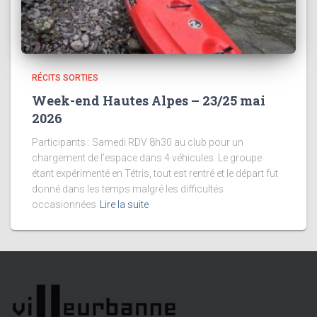
RÉCITS SORTIES
Week-end Hautes Alpes – 23/25 mai
2026
Participants : Samedi RDV 8h30 au club pour un
chargement de l’espace dans 4 véhicules. Le groupe
étant expérimenté en Tétris, tout est rentré et le départ fut
donné dans les temps malgré les difficultés
occasionnées
Lire la suite