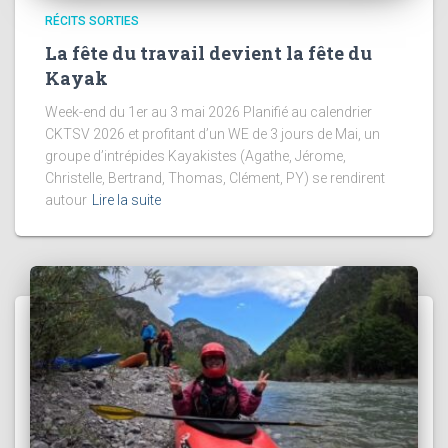
RÉCITS SORTIES
La fête du travail devient la fête du
Kayak
Week-end du 1er au 3 mai 2026 Planifié au calendrier
CKTSV 2026 et profitant d’un WE de 3 jours de Mai, un
groupe d’intrépides Kayakistes (Agathe, Jérome,
Christelle, Bertrand, Thomas, Clément, PY) se rendirent
autour
Lire la suite