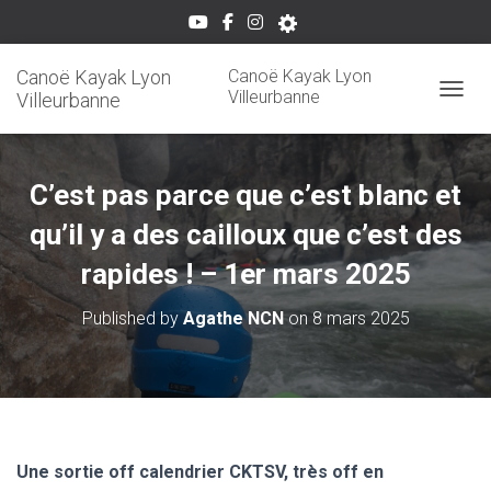
Canoë Kayak Lyon
Canoë Kayak Lyon
Villeurbanne
Villeurbanne
OUVRI
C’est pas parce que c’est blanc et
qu’il y a des cailloux que c’est des
rapides ! – 1er mars 2025
Published by
Agathe NCN
on
8 mars 2025
Une sortie off calendrier CKTSV, très off en