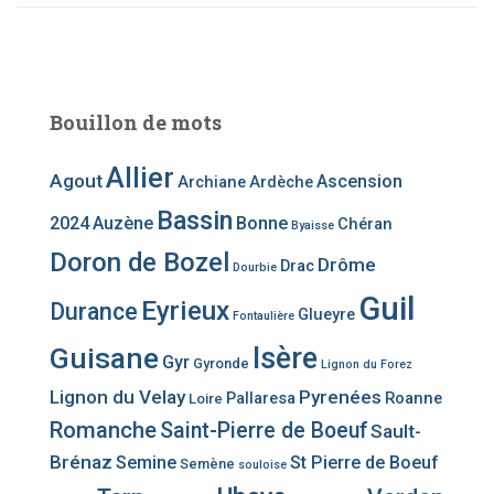
Bouillon de mots
Allier
Agout
Ascension
Archiane
Ardèche
Bassin
2024
Auzène
Bonne
Chéran
Byaisse
Doron de Bozel
Drôme
Drac
Dourbie
Guil
Eyrieux
Durance
Glueyre
Fontaulière
Guisane
Isère
Gyr
Gyronde
Lignon du Forez
Lignon du Velay
Pyrenées
Pallaresa
Roanne
Loire
Romanche
Saint-Pierre de Boeuf
Sault-
Brénaz
Semine
St Pierre de Boeuf
Semène
souloise