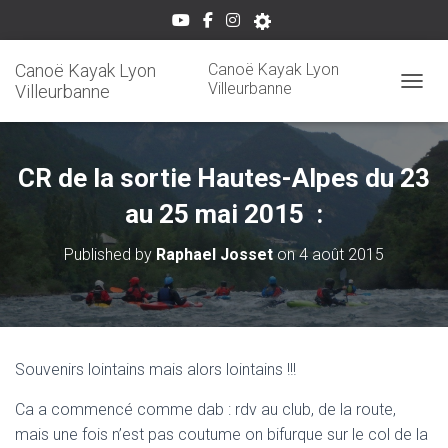
Canoë Kayak Lyon
Canoë Kayak Lyon
Villeurbanne
Villeurbanne
OUVRI
CR de la sortie Hautes-Alpes du 23
au 25 mai 2015 :
Published by
Raphael Josset
on
4 août 2015
Souvenirs lointains mais alors lointains !!!
Ca a commencé comme dab : rdv au club, de la route,
mais une fois n’est pas coutume on bifurque sur le col de la