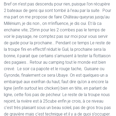
Bref on n’est pas descendu pour rien, puisque l’on récupère
2 bateaux de gens qui sont tombé à l’eau par la suite. Pour
ma part on me propose de faire Château-queyras jusqu’au
Millénium, je dis non , on m’influence, je dis oui. Et là ca
enchaine vite, 25mn pour les 2 combes pas le temps de
voir le paysage, ne comptez pas sur moi pour vous servir
de guide pour la prochaine… Pendant ce temps Le reste de
la troupe fini en effectif réduit le Guil, la prochaine sera la
bonne, il parait que certains s’amusent à tester la flottaison
des pagaies… Retour au camping tout le monde est bien
crevé. Le soir ca papote et le rouge tache, Guisane ou
Gyronde, finalement ce sera Ubaye. On est quelques-un a
embarqué aux exinfran du haut, faut dire qu’on a encore la
ligne (enfin surtout les chicken) bien en tête, en parlant de
ligne, cette fois pas de pécheur. Le reste de la troupe nous
rejoint, la rivière est à 25cube enfin je crois, à ce niveau
c’est très plaisant sous un beau soleil, pas de gros trou pas
de gravière mais c’est technique et il y a de quoi s’occuper.