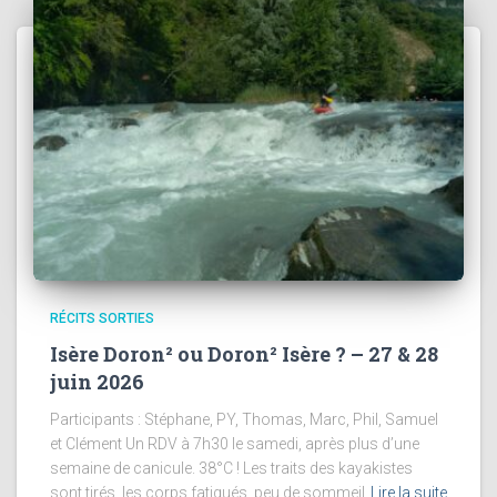
RÉCITS SORTIES
Isère Doron² ou Doron² Isère ? – 27 & 28
juin 2026
Participants : Stéphane, PY, Thomas, Marc, Phil, Samuel
et Clément Un RDV à 7h30 le samedi, après plus d’une
semaine de canicule. 38°C ! Les traits des kayakistes
sont tirés, les corps fatigués, peu de sommeil
Lire la suite