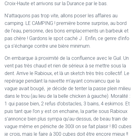
Croix-Haute et arrivons sur la Durance par le bas.
N’attaquons pas trop vite, allons poser les affaires au
camping. LE CAMPING ! première bonne surprise, au bord
de l’eau, personne, des bons emplacements un barbeuk et
pas chère ! Gardons le spot caché J . Enfin, ce genre d’info
ça s’échange contre une bière minimum.
On embarque à proximité de la confluence avec le Guil. Un
vent pas très chaud et rien de sérieux à se mettre sous la
dent. Arrive le Rabioux, et là un sketch très très collectif. Le
repérage pendant la navette m’ayant convaincu que la
vague avait bougé, je décide de tenter la passe plein milieu
dans le trou (au lieu de la belle chicken à gauche). Moralité :
1 qui passe bien, 2 refus d’obstacles, 3 bains, 4 eskimos. Et
puis tant que l’on y est on enchaine, la partie sous Rabioux
s’annonce bien plus sympa qu’au-dessus, de beau train de
vague même en péniche de 300l on se fait plaisir ! 80 cubes
je crois, mais le faire à 300 cubes doit être encore mieux !!