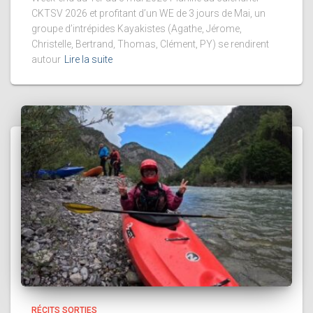
CKTSV 2026 et profitant d’un WE de 3 jours de Mai, un
groupe d’intrépides Kayakistes (Agathe, Jérome,
Christelle, Bertrand, Thomas, Clément, PY) se rendirent
autour
Lire la suite
RÉCITS SORTIES