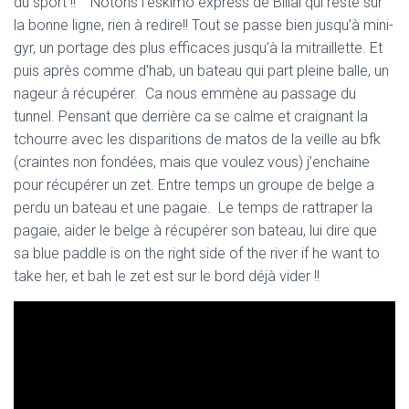
du sport !! Notons l’eskimo express de Billal qui reste sur
la bonne ligne, rien à redire!! Tout se passe bien jusqu’à mini-
gyr, un portage des plus efficaces jusqu’à la mitraillette. Et
puis après comme d’hab, un bateau qui part pleine balle, un
nageur à récupérer. Ca nous emmène au passage du
tunnel. Pensant que derrière ca se calme et craignant la
tchourre avec les disparitions de matos de la veille au bfk
(craintes non fondées, mais que voulez vous) j’enchaine
pour récupérer un zet. Entre temps un groupe de belge a
perdu un bateau et une pagaie. Le temps de rattraper la
pagaie, aider le belge à récupérer son bateau, lui dire que
sa blue paddle is on the right side of the river if he want to
take her, et bah le zet est sur le bord déjà vider !!