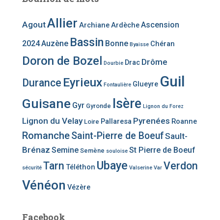
Allier
Agout
Ascension
Archiane
Ardèche
Bassin
2024
Auzène
Bonne
Chéran
Byaisse
Doron de Bozel
Drôme
Drac
Dourbie
Guil
Eyrieux
Durance
Glueyre
Fontaulière
Guisane
Isère
Gyr
Gyronde
Lignon du Forez
Lignon du Velay
Pyrenées
Pallaresa
Roanne
Loire
Romanche
Saint-Pierre de Boeuf
Sault-
Brénaz
Semine
St Pierre de Boeuf
Semène
souloise
Ubaye
Tarn
Verdon
Téléthon
sécurité
Valserine
Var
Vénéon
Vézère
Facebook