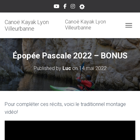
Canoë Kayak Lyon
Canoë Kayak Lyon
Villeurbanne
Villeurbanne
OUVRI
Épopée Pascale 2022 – BONUS
Published by
Luc
on
14 mai 2022
Pour compléter ces récits, voici le traditionnel montage
vidéo!