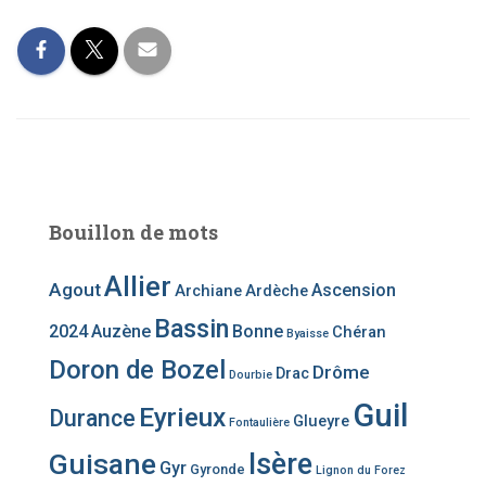
Bouillon de mots
Allier
Agout
Ascension
Archiane
Ardèche
Bassin
2024
Auzène
Bonne
Chéran
Byaisse
Doron de Bozel
Drôme
Drac
Dourbie
Guil
Eyrieux
Durance
Glueyre
Fontaulière
Guisane
Isère
Gyr
Gyronde
Lignon du Forez