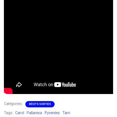
Catégories :
RÉCITS SORTIES
Tags:
Carol
Pallaresa
Pyrenées
Tarn