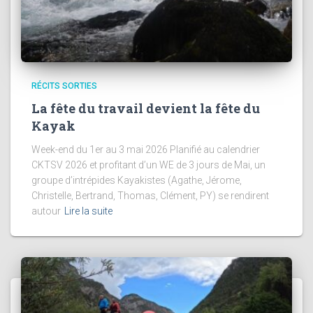
RÉCITS SORTIES
La fête du travail devient la fête du
Kayak
Week-end du 1er au 3 mai 2026 Planifié au calendrier
CKTSV 2026 et profitant d’un WE de 3 jours de Mai, un
groupe d’intrépides Kayakistes (Agathe, Jérome,
Christelle, Bertrand, Thomas, Clément, PY) se rendirent
autour
Lire la suite