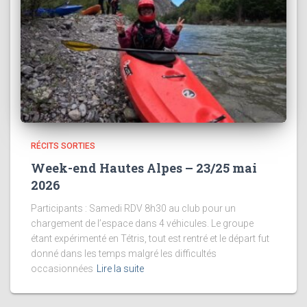
RÉCITS SORTIES
Week-end Hautes Alpes – 23/25 mai
2026
Participants : Samedi RDV 8h30 au club pour un
chargement de l’espace dans 4 véhicules. Le groupe
étant expérimenté en Tétris, tout est rentré et le départ fut
donné dans les temps malgré les difficultés
occasionnées
Lire la suite