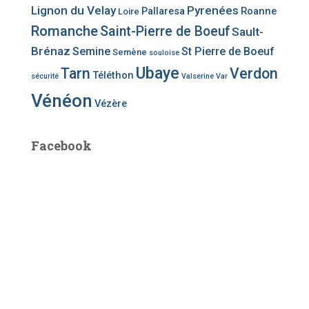
Lignon du Velay
Pyrenées
Pallaresa
Roanne
Loire
Romanche
Saint-Pierre de Boeuf
Sault-
Brénaz
Semine
St Pierre de Boeuf
Semène
souloise
Ubaye
Tarn
Verdon
Téléthon
sécurité
Valserine
Var
Vénéon
Vézère
Facebook