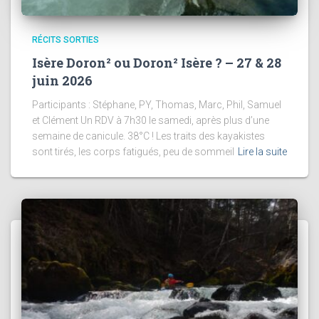
RÉCITS SORTIES
Isère Doron² ou Doron² Isère ? – 27 & 28
juin 2026
Participants : Stéphane, PY, Thomas, Marc, Phil, Samuel
et Clément Un RDV à 7h30 le samedi, après plus d’une
semaine de canicule. 38°C ! Les traits des kayakistes
sont tirés, les corps fatigués, peu de sommeil
Lire la suite