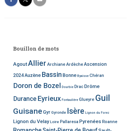
Bouillon de mots
Allier
Agout
Ascension
Archiane
Ardèche
Bassin
2024
Auzène
Bonne
Chéran
Byaisse
Doron de Bozel
Drôme
Drac
Dourbie
Guil
Eyrieux
Durance
Glueyre
Fontaulière
Guisane
Isère
Gyr
Gyronde
Lignon du Forez
Lignon du Velay
Pyrenées
Pallaresa
Roanne
Loire
Romanche
Saint-Pierre de Boeuf
Sault-