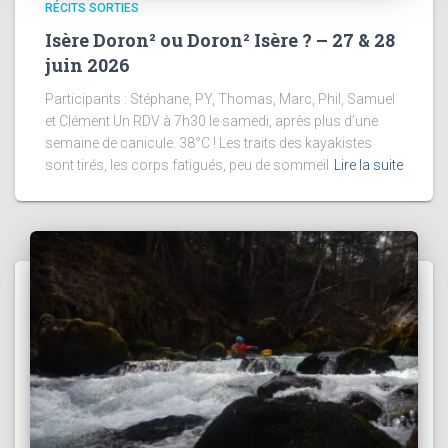
RÉCITS SORTIES
Isère Doron² ou Doron² Isère ? – 27 & 28
juin 2026
Participants : Stéphane, PY, Thomas, Marc, Phil, Samuel
et Clément Un RDV à 7h30 le samedi, après plus d’une
semaine de canicule. 38°C ! Les traits des kayakistes
sont tirés, les corps fatigués, peu de sommeil
Lire la suite