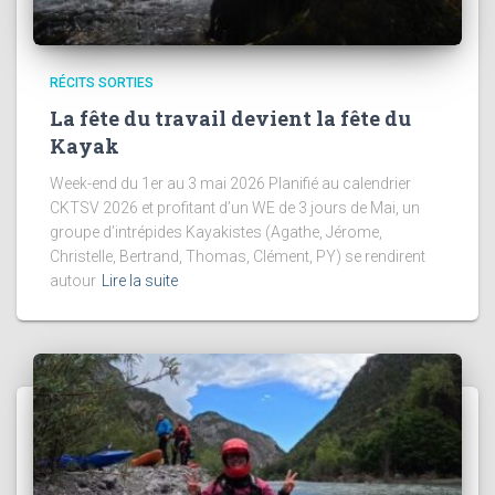
RÉCITS SORTIES
La fête du travail devient la fête du
Kayak
Week-end du 1er au 3 mai 2026 Planifié au calendrier
CKTSV 2026 et profitant d’un WE de 3 jours de Mai, un
groupe d’intrépides Kayakistes (Agathe, Jérome,
Christelle, Bertrand, Thomas, Clément, PY) se rendirent
autour
Lire la suite