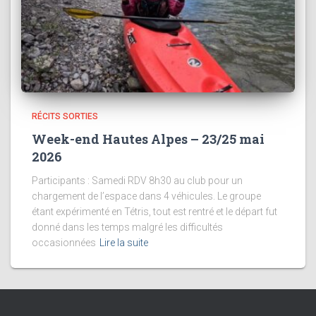
RÉCITS SORTIES
Week-end Hautes Alpes – 23/25 mai
2026
Participants : Samedi RDV 8h30 au club pour un
chargement de l’espace dans 4 véhicules. Le groupe
étant expérimenté en Tétris, tout est rentré et le départ fut
donné dans les temps malgré les difficultés
occasionnées
Lire la suite