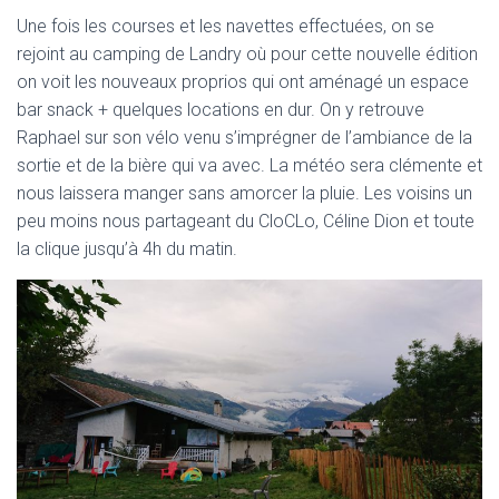
Une fois les courses et les navettes effectuées, on se
rejoint au camping de Landry où pour cette nouvelle édition
on voit les nouveaux proprios qui ont aménagé un espace
bar snack + quelques locations en dur. On y retrouve
Raphael sur son vélo venu s’imprégner de l’ambiance de la
sortie et de la bière qui va avec. La météo sera clémente et
nous laissera manger sans amorcer la pluie. Les voisins un
peu moins nous partageant du CloCLo, Céline Dion et toute
la clique jusqu’à 4h du matin.