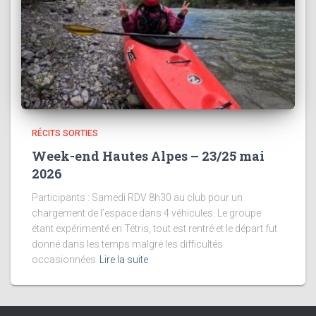
RÉCITS SORTIES
Week-end Hautes Alpes – 23/25 mai
2026
Participants : Samedi RDV 8h30 au club pour un
chargement de l’espace dans 4 véhicules. Le groupe
étant expérimenté en Tétris, tout est rentré et le départ fut
donné dans les temps malgré les difficultés
occasionnées
Lire la suite