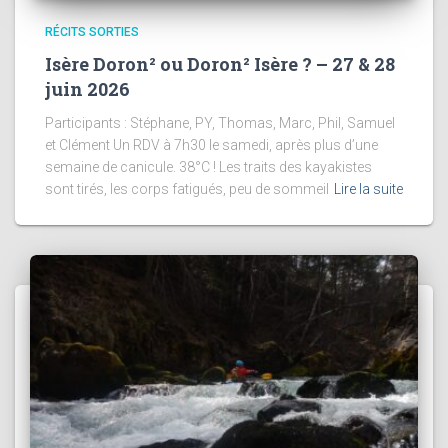
RÉCITS SORTIES
Isère Doron² ou Doron² Isère ? – 27 & 28
juin 2026
Participants : Stéphane, PY, Thomas, Marc, Phil, Samuel
et Clément Un RDV à 7h30 le samedi, après plus d’une
semaine de canicule. 38°C ! Les traits des kayakistes
sont tirés, les corps fatigués, peu de sommeil
Lire la suite