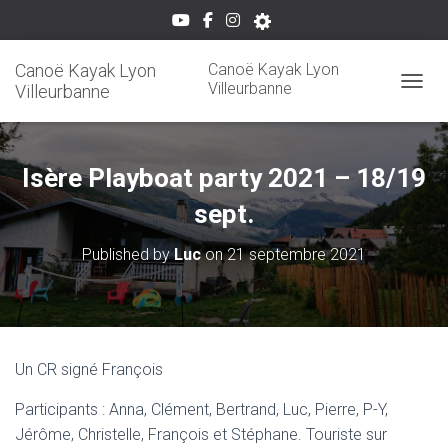
Canoë Kayak Lyon
Canoë Kayak Lyon
Villeurbanne
Villeurbanne
OUVRI
Isère Playboat party 2021 – 18/19
sept.
Published by
Luc
on
21 septembre 2021
Un CR signé François
Participants : Anna, Clément, Bertrand, Luc, Pierre, P-Y,
Jérôme, Christelle, François et Stéphane. Touriste sur