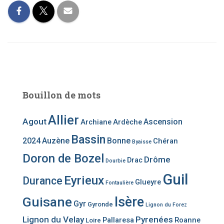
Bouillon de mots
Allier
Agout
Ascension
Archiane
Ardèche
Bassin
2024
Auzène
Bonne
Chéran
Byaisse
Doron de Bozel
Drôme
Drac
Dourbie
Guil
Eyrieux
Durance
Glueyre
Fontaulière
Guisane
Isère
Gyr
Gyronde
Lignon du Forez
Lignon du Velay
Pyrenées
Pallaresa
Roanne
Loire