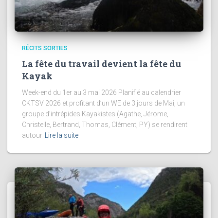
RÉCITS SORTIES
La fête du travail devient la fête du
Kayak
Week-end du 1er au 3 mai 2026 Planifié au calendrier
CKTSV 2026 et profitant d’un WE de 3 jours de Mai, un
groupe d’intrépides Kayakistes (Agathe, Jérome,
Christelle, Bertrand, Thomas, Clément, PY) se rendirent
autour
Lire la suite