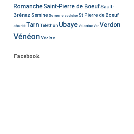
Romanche
Saint-Pierre de Boeuf
Sault-
Brénaz
Semine
St Pierre de Boeuf
Semène
souloise
Ubaye
Tarn
Verdon
Téléthon
sécurité
Valserine
Var
Vénéon
Vézère
Facebook