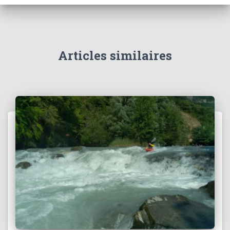
v
e
s
Articles similaires