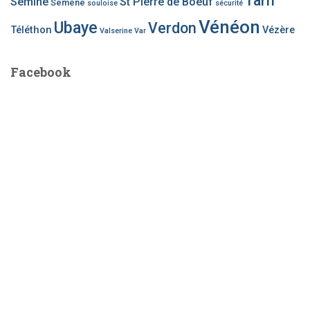
Tarn
Semine
St Pierre de Boeuf
Semène
souloise
sécurité
Vénéon
Ubaye
Verdon
Téléthon
Vézère
Valserine
Var
Facebook