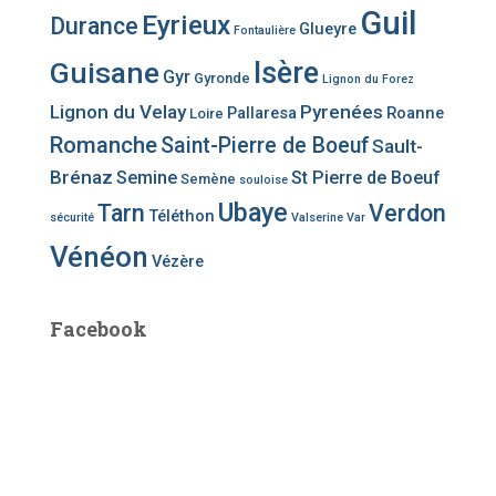
Guil
Eyrieux
Durance
Glueyre
Fontaulière
Guisane
Isère
Gyr
Gyronde
Lignon du Forez
Lignon du Velay
Pyrenées
Pallaresa
Roanne
Loire
Romanche
Saint-Pierre de Boeuf
Sault-
Brénaz
Semine
St Pierre de Boeuf
Semène
souloise
Ubaye
Tarn
Verdon
Téléthon
sécurité
Valserine
Var
Vénéon
Vézère
Facebook