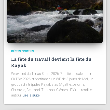
RÉCITS SORTIES
La fête du travail devient la fête du
Kayak
Week-end du 1er au 3 mai 2026 Planifié au calendrier
CKTSV 2026 et profitant d’un WE de 3 jours de Mai, un
groupe d’intrépides Kayakistes (Agathe, Jérome,
Christelle, Bertrand, Thomas, Clément, PY) se rendirent
autour
Lire la suite