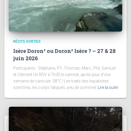
RÉCITS SORTIES
Isère Doron² ou Doron² Isère ? – 27 & 28
juin 2026
Participants : Stéphane, PY, Thomas, Marc, Phil, Samuel
et Clément Un RDV à 7h30 le samedi, après plus d’une
semaine de canicule. 38°C ! Les traits des kayakistes
sont tirés, les corps fatigués, peu de sommeil
Lire la suite