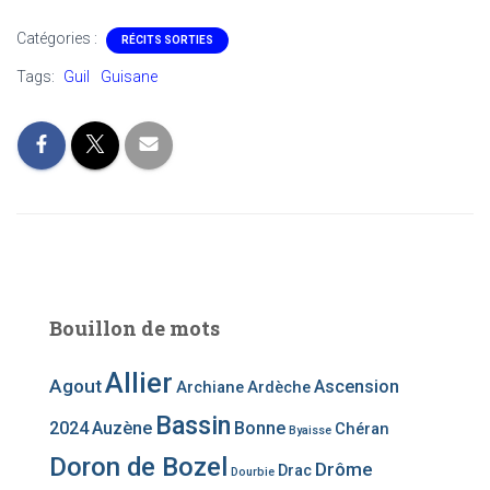
Catégories :
RÉCITS SORTIES
Tags:
Guil
Guisane
Bouillon de mots
Allier
Agout
Ascension
Archiane
Ardèche
Bassin
2024
Auzène
Bonne
Chéran
Byaisse
Doron de Bozel
Drôme
Drac
Dourbie