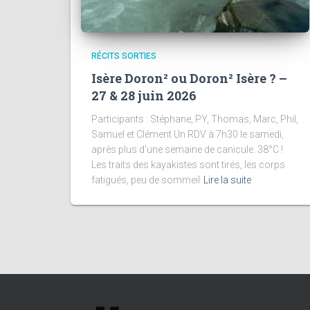
RÉCITS SORTIES
Isère Doron² ou Doron² Isère ? –
27 & 28 juin 2026
Participants : Stéphane, PY, Thomas, Marc, Phil,
Samuel et Clément Un RDV à 7h30 le samedi,
après plus d’une semaine de canicule. 38°C !
Les traits des kayakistes sont tirés, les corps
fatigués, peu de sommeil
Lire la suite