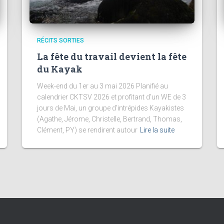
RÉCITS SORTIES
La fête du travail devient la fête
du Kayak
Week-end du 1er au 3 mai 2026 Planifié au
calendrier CKTSV 2026 et profitant d’un WE de 3
jours de Mai, un groupe d’intrépides Kayakistes
(Agathe, Jérome, Christelle, Bertrand, Thomas,
Clément, PY) se rendirent autour
Lire la suite