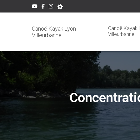
Canoë Kayak 
Canoë Kayak Lyon
Villeurbanne
Villeurbanne
Concentrati