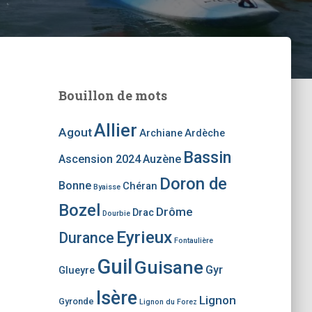
Bouillon de mots
Allier
Agout
Archiane
Ardèche
Bassin
Ascension 2024
Auzène
Doron de
Bonne
Chéran
Byaisse
Bozel
Drôme
Drac
Dourbie
Eyrieux
Durance
Fontaulière
Guil
Guisane
Gyr
Glueyre
Isère
Lignon
Gyronde
Lignon du Forez