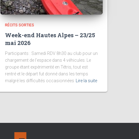
RÉCITS SORTIES
Week-end Hautes Alpes – 23/25
mai 2026
Participants : Samedi RDV 8h30 au club pour un
chargement de l’espace dans 4 véhicules. Le
groupe étant expérimenté en Tétris, tout est
rentré et le départ fut donné dans les temps
malgré les difficultés occasionnées
Lire la suite