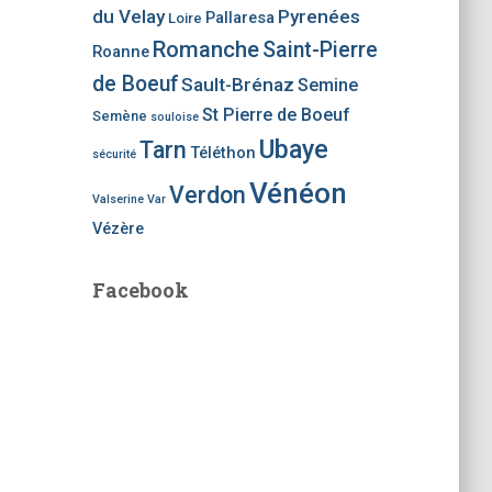
du Velay
Pyrenées
Pallaresa
Loire
Romanche
Saint-Pierre
Roanne
de Boeuf
Sault-Brénaz
Semine
St Pierre de Boeuf
Semène
souloise
Ubaye
Tarn
Téléthon
sécurité
Vénéon
Verdon
Valserine
Var
Vézère
Facebook