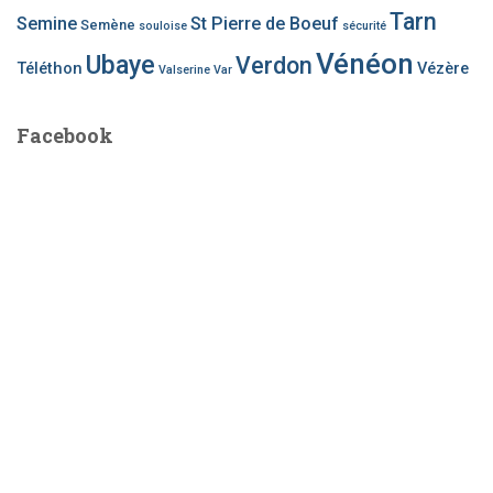
Tarn
Semine
St Pierre de Boeuf
Semène
souloise
sécurité
Vénéon
Ubaye
Verdon
Téléthon
Vézère
Valserine
Var
Facebook