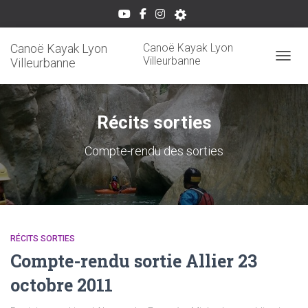
Canoë Kayak Lyon
Canoë Kayak Lyon
Villeurbanne
Villeurbanne
OUVRI
Récits sorties
Compte-rendu des sorties
RÉCITS SORTIES
Compte-rendu sortie Allier 23
octobre 2011