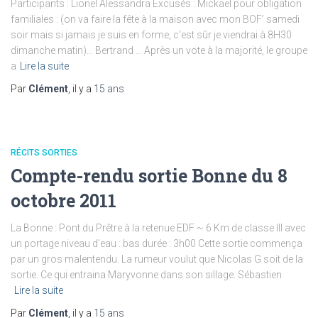
Participants : Lionel Alessandra Excusés : Mickael pour obligation
familiales : (on va faire la fête à la maison avec mon BOF’ samedi
soir mais si jamais je suis en forme, c’est sûr je viendrai à 8H30
dimanche matin)… Bertrand … Après un vote à la majorité, le groupe
a
Lire la suite
Par
Clément
, il y a
15 ans
RÉCITS SORTIES
Compte-rendu sortie Bonne du 8
octobre 2011
La Bonne : Pont du Prêtre à la retenue EDF ~ 6 Km de classe III avec
un portage niveau d’eau : bas durée : 3h00 Cette sortie commença
par un gros malentendu. La rumeur voulut que Nicolas G soit de la
sortie. Ce qui entraina Maryvonne dans son sillage. Sébastien
Lire la suite
Par
Clément
, il y a
15 ans