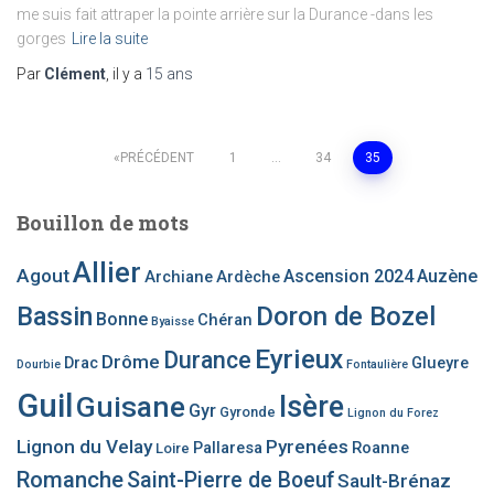
me suis fait attraper la pointe arrière sur la Durance -dans les
gorges
Lire la suite
Par
Clément
, il y a
15 ans
Pagination
PRÉCÉDENT
1
…
34
35
des
Bouillon de mots
publications
Allier
Agout
Ascension 2024
Auzène
Archiane
Ardèche
Bassin
Doron de Bozel
Bonne
Chéran
Byaisse
Eyrieux
Durance
Drôme
Drac
Glueyre
Dourbie
Fontaulière
Guil
Guisane
Isère
Gyr
Gyronde
Lignon du Forez
Lignon du Velay
Pyrenées
Pallaresa
Roanne
Loire
Romanche
Saint-Pierre de Boeuf
Sault-Brénaz