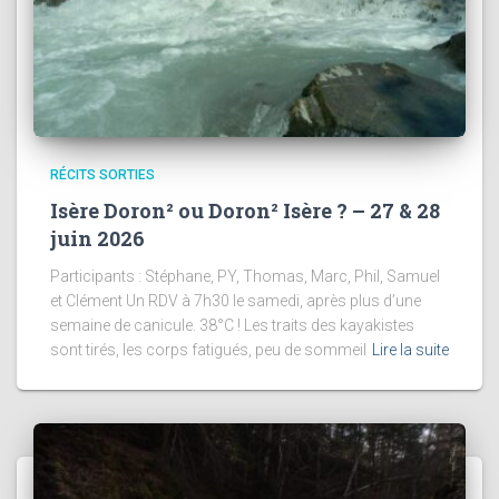
RÉCITS SORTIES
Isère Doron² ou Doron² Isère ? – 27 & 28
juin 2026
Participants : Stéphane, PY, Thomas, Marc, Phil, Samuel
et Clément Un RDV à 7h30 le samedi, après plus d’une
semaine de canicule. 38°C ! Les traits des kayakistes
sont tirés, les corps fatigués, peu de sommeil
Lire la suite