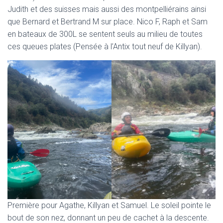
Judith et des suisses mais aussi des montpelliérains ainsi
que Bernard et Bertrand M sur place. Nico F, Raph et Sam
en bateaux de 300L se sentent seuls au milieu de toutes
ces queues plates (Pensée à l’Antix tout neuf de Killyan).
Première pour Agathe, Killyan et Samuel. Le soleil pointe le
bout de son nez, donnant un peu de cachet à la descente.