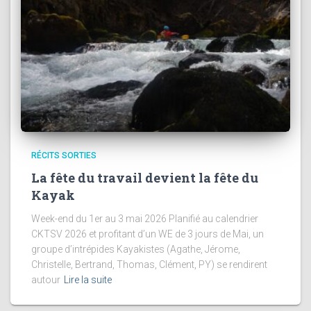
RÉCITS SORTIES
La fête du travail devient la fête du
Kayak
Week-end du 1er au 3 mai 2026 Planifié au calendrier
CKTSV 2026 et profitant d’un WE de 3 jours de Mai, un
groupe d’intrépides Kayakistes (Agathe, Jérome,
Christelle, Bertrand, Thomas, Clément, PY) se rendirent
autour
Lire la suite