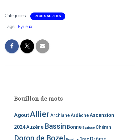
Catégories :
RÉCITS SORTIES
Tags:
Eyrieux
Bouillon de mots
Allier
Agout
Ascension
Archiane
Ardèche
Bassin
2024
Auzène
Bonne
Chéran
Byaisse
Doron de Bozel
Drôme
Drac
Dourbie