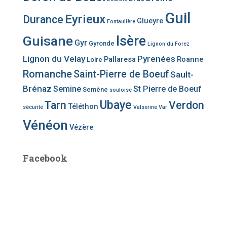
Guil
Eyrieux
Durance
Glueyre
Fontaulière
Guisane
Isère
Gyr
Gyronde
Lignon du Forez
Lignon du Velay
Pyrenées
Pallaresa
Roanne
Loire
Romanche
Saint-Pierre de Boeuf
Sault-
Brénaz
Semine
St Pierre de Boeuf
Semène
souloise
Ubaye
Tarn
Verdon
Téléthon
sécurité
Valserine
Var
Vénéon
Vézère
Facebook