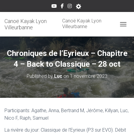
Canoë Kayak Lyon
Canoë Kayak Lyon
Villeurbanne
Villeurbanne
OUVRI
Chroniques de l’Eyrieux – Chapitre
4 – Back to Classique – 28 oct
Published by
Luc
on
1 novembre 2023
Participants: Agathe, Anna, Bertrand M, Jérôme, Killyan, Luc,
Nico F, Raph, Samuel
La rivière du jour: Classique de l’Eyrieux (P3 sur EVO). Débit