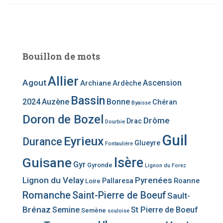
Bouillon de mots
Allier
Agout
Ascension
Archiane
Ardèche
Bassin
2024
Auzène
Bonne
Chéran
Byaisse
Doron de Bozel
Drôme
Drac
Dourbie
Guil
Eyrieux
Durance
Glueyre
Fontaulière
Guisane
Isère
Gyr
Gyronde
Lignon du Forez
Lignon du Velay
Pyrenées
Pallaresa
Roanne
Loire
Romanche
Saint-Pierre de Boeuf
Sault-
Brénaz
Semine
St Pierre de Boeuf
Semène
souloise