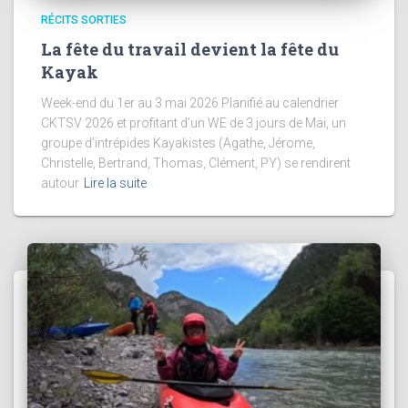
RÉCITS SORTIES
La fête du travail devient la fête du
Kayak
Week-end du 1er au 3 mai 2026 Planifié au calendrier
CKTSV 2026 et profitant d’un WE de 3 jours de Mai, un
groupe d’intrépides Kayakistes (Agathe, Jérome,
Christelle, Bertrand, Thomas, Clément, PY) se rendirent
autour
Lire la suite