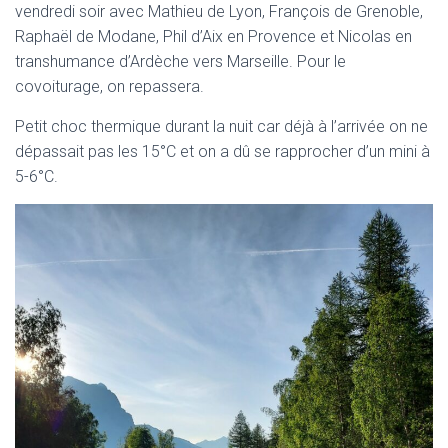
vendredi soir avec Mathieu de Lyon, François de Grenoble,
Raphaël de Modane, Phil d’Aix en Provence et Nicolas en
transhumance d’Ardèche vers Marseille. Pour le
covoiturage, on repassera.
Petit choc thermique durant la nuit car déjà à l’arrivée on ne
dépassait pas les 15°C et on a dû se rapprocher d’un mini à
5-6°C.