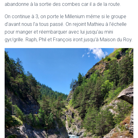
abandonne à la sortie des combes car il a de la route.
On continue à 3, on porte le Millenium même si le groupe
d’avant nous l’a tous passé. On rejoint Mathieu à l’échelle
pour manger et réembarquer avec lui jusqu’au mini
gyr/grille. Raph, Phil et François iront jusqu’à Maison du Roy.