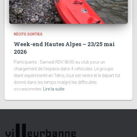
RÉCITS SORTIES
Week-end Hautes Alpes – 23/25 mai
2026
Participants : Samedi RDV 8h30 au club pour un
chargement de l’espace dans 4 véhicules. Le groupe
étant expérimenté en Tétris, tout est rentré et le départ fut
donné dans les temps malgré les difficultés
occasionnées
Lire la suite